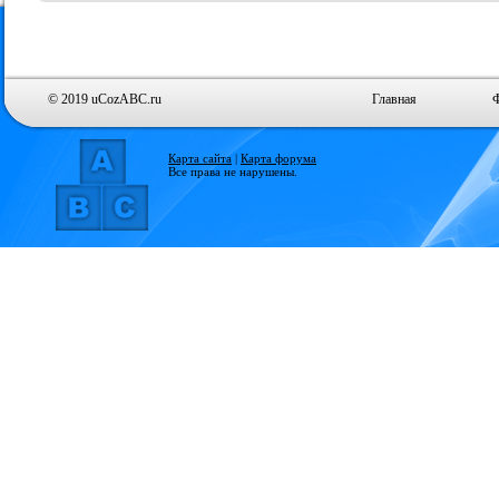
© 2019 uCozABC.ru
Главная
Карта сайта
|
Карта форума
Все права не нарушены.