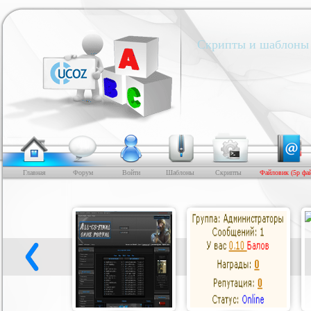
Скрипты и шаблоны 
Главная
Форум
Войти
Шаблоны
Скрипты
Файловик (5р фа