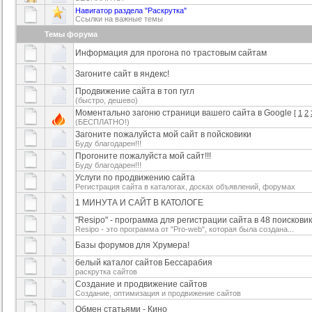
Навигатор раздела "Раскрутка"
Ссылки на важные темы
аблона GamingOff
РИП шаблона сайта TFiles для
Шаблон BsGame для uCoz
ucoz
рия :
Игровые
Категория :
Игровые
Категория :
Игровые
Темы форума
Информация для прогона по трастовым сайтам
Загоните сайт в яндекс!
Продвижение сайта в топ гугл
(быстро, дешево)
Моментально загоню страници вашего сайта в Google
[
1
2
(БЕСПЛАТНО!)
Загоните пожалуйста мой сайт в пойсковики
Буду благодарен!!!
Прогоните пожалуйста мой сайт!!!
Буду благодарен!!!
Услуги по продвижению сайта
Регистрация сайта в каталогах, досках объявлений, форумах
1 МИНУТА И САЙТ В КАТОЛОГЕ
"Resipo" - программа для регистрации сайта в 48 поискови
Resipo - это программа от "Pro-web", которая была создана...
Базы форумов для Хрумера!
белый каталог сайтов Бессарабия
раскрутка сайтов
Создание и продвижение сайтов
Создание, оптимизация и продвижение сайтов
Обмен статьями - Кино