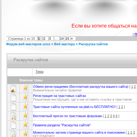
я ucoz Wow-Good
Игровой шаблон cs 1.6
Скрипт подсчет баллов за посты
Ша
на форуме uCoz
ория :
Ucoz
Категория :
Игровые
Категория :
Пользователи
Если вы хотите общаться н
[
П
Страница
1
из
15
1
2
3
…
14
15
»
Форум веб-мастеров ucoz
»
Веб мастеру
»
Раскрутка сайтов
Раскрутка сайтов
Тема
айтов музыкальной
Шаблон для Ucoz : Irene
Шаблон для ucoz Gaming Off.
ботающих на движке
ория :
Ucoz
Категория :
Ucoz
Категория :
Игровые
Важные темы
uCoz.
Обмен регистрациями (Бесплатная раскрутка вашего сайта)
[
1
2
Внимательно читайте правила!
Регистрация на трастовых сайтах
Пошаговая инструкция, где и как оставить ссылку в трастовом
Трастовые сайты купленные на plati.ru БЕСПЛАТНО!
[
1
2
]
Бесплатный прогон по трастовым форумам
[
1
2
3
4
5
]
Правила раздела "Раскрутка сайтов"
Моментально загоню страници вашего сайта в поисковики
[
1
2
3
БЕСПЛАТНО!