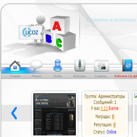
Скрипты и шаблоны 
Главная
Форум
Войти
Шаблоны
Скрипты
Файловик (5р фа