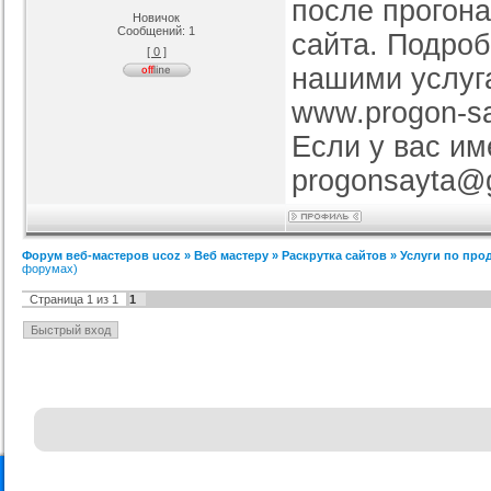
после прогона
Новичок
Сообщений:
1
сайта. Подроб
я ucoz BsGames
Шаблон для ucoz Wow-Good
Оригинальный шаблон сайта
Ад
uNI-Lite для uCoz
ория :
Ucoz
[ 0 ]
Категория :
Ucoz
Категория :
Ucoz
нашими услуг
www.progon-sa
Если у вас им
progonsayta@
Форум веб-мастеров ucoz
»
Веб мастеру
»
Раскрутка сайтов
»
Услуги по про
форумах)
Страница
1
из
1
1