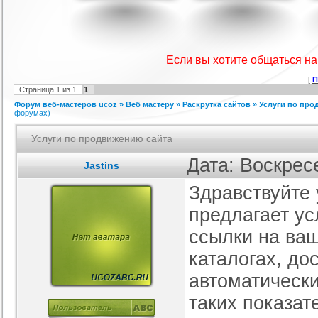
IProwebber + PSD
Игровой шаблон cs 1.6
Скрипт подсчет баллов за посты
Ша
ля uCoz
на форуме uCoz
ория :
Ucoz
Категория :
Игровые
Категория :
Пользователи
Если вы хотите общаться н
[
П
Страница
1
из
1
1
Форум веб-мастеров ucoz
»
Веб мастеру
»
Раскрутка сайтов
»
Услуги по про
форумах)
Услуги по продвижению сайта
Дата: Воскрес
Jastins
айтов музыкальной
Шаблон для Ucoz : Irene
Сборник лучших шаблонов
ботающих на движке
уходящего года
ория :
Ucoz
Категория :
Ucoz
Категория :
Ucoz
Здравствуйте
uCoz.
предлагает у
ссылки на ваш
каталогах, до
автоматически
таких показате