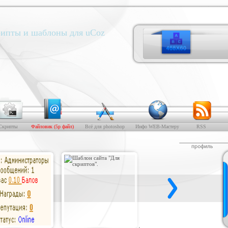
ипты и шаблоны для uCoz
Скрипты
Файловик (5р файл)
Всё для photoshop
Инфо WEB-Мастеру
RSS