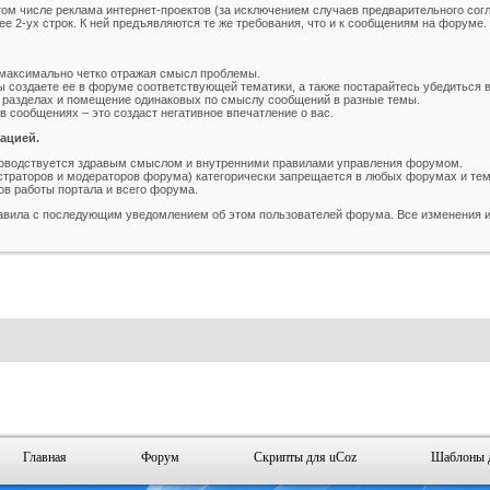
том числе реклама интернет-проектов (за исключением случаев предварительного сог
е 2-ух строк. К ней предъявляются те же требования, что и к сообщениям на форуме.
н BsGame для uCoz
Шаблон для ucoz BsGames
егория :
Игровые
Категория :
Ucoz
максимально четко отражая смысл проблемы.
ы создаете ее в форуме соответствующей тематики, а также постарайтесь убедиться в
 разделах и помещение одинаковых по смыслу сообщений в разные темы.
 сообщениях – это создаст негативное впечатление о вас.
ацией.
ководствуется здравым смыслом и внутренними правилами управления форумом.
траторов и модераторов форума) категорически запрещается в любых форумах и тем
ов работы портала и всего форума.
равила с последующим уведомлением об этом пользователей форума. Все изменения и
Главная
Форум
Скрипты для uCoz
Шаблоны 