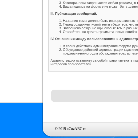
Категорически запрещается любая реклама, в 
Ваша подпись на форуме не может быть длинне
Оригинал шаблона GamingOff
РИП шаблона сайта TFiles для
Шабло
III. Публикация сообщений.
ucoz
Категория :
Игровые
Категория :
Игровые
Кат
Название темы должно быть информативным, 
Перед созданием новой темы убедитесь, что в
Запрещено создание одинаковых тем в разных
Старайтесь не делать грамматических ошибок в
IV. Отношения между пользователями и администр
В своих действиях администрация форума ру
Обсуждение действий администрации (админис
предназначенного для обсуждения всех аспект
Администрация оставляет за собой право изменять п
интересов пользователей.
© 2019 uCozABC.ru