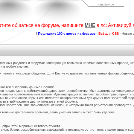
дсчет баллов за посты
Шаблон сайта "Для скриптов".
Коллекция шаблонов № 1
а форуме uCoz
(Музыка)
ория :
Пользователи
Категория :
Ucoz
Категория :
Ucoz
отите общаться на форуме, напишите
МНЕ
в лс: Активируй ак
[
Последние 100 ответов на форуме
·
Всё для CSS
·
Новые 
дельных разделах и форумах конференции возможно наличие собственных правил, ко
и в любом случае.
ктивной атмосферы общения. Если Вас не устраивает установленная форма общения, 
для ucoz Gaming Off.
Сборник лучших шаблонов
KIBER
уходящего года
егория :
Игровые
Категория :
Ucoz
Категория :
Игровые
ашается выполнять данные Правила.
жен предоставить действующий адрес электронной почты. Мы гарантируем конфиденц
я вашим исключительным правом. Администрация оставляет за собой право принять м
ные и этические нормы или является оскорбительным для других пользователей фору
сти в заблуждение других пользователей форума.
ользователем, вне зависимости от целей, с которыми такая регистрация проводится.
в течение длительного времени, ваша учетная запись может быть удалена.
епринятой морали и сетевого этикета.
лов, брани, оскорбительных выражений, в независимости от того, в каком виде и ком