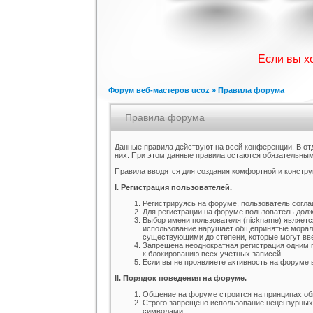
Шаблон для ucoz Wow-Good
Игровой шаблон cs 1.6
Скрипт по
н
Категория :
Ucoz
Категория :
Игровые
Катег
Если вы х
Форум веб-мастеров ucoz
» Правила форума
Правила форума
Данные правила действуют на всей конференции. В от
них. При этом данные правила остаются обязательным
Правила вводятся для создания комфортной и констру
Шаблон для сайтов музыкальной
Шаблон для Ucoz : Irene
Шаблон 
тематики, работающих на движке
Категория :
Ucoz
Категория :
Ucoz
Кат
I. Регистрация пользователей.
uCoz.
Регистрируясь на форуме, пользователь согл
Для регистрации на форуме пользователь дол
Выбор имени пользователя (nickname) являетс
использование нарушает общепринятые мораль
существующими до степени, которые могут вве
Запрещена неоднократная регистрация одним п
к блокированию всех учетных записей.
Если вы не проявляете активность на форуме 
II. Порядок поведения на форуме.
Общение на форуме строится на принципах общ
Строго запрещено использование нецензурных с
символами.