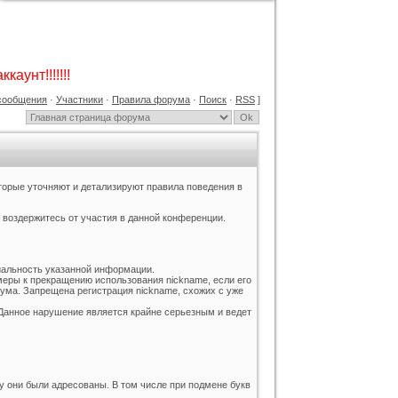
GAMESHOP ДЛЯ UCOZ +
КОНСТРУКТОР И ФОРУМ
Категория :
Игровые
каунт!!!!!!!
сообщения
·
Участники
·
Правила форума
·
Поиск
·
RSS
]
торые уточняют и детализируют правила поведения в
воздержитесь от участия в данной конференции.
Тёмный шаблон Call of Duty для
ucoz
Категория :
Игровые
иальность указанной информации.
еры к прекращению использования nickname, если его
ма. Запрещена регистрация nickname, схожих с уже
 Данное нарушение является крайне серьезным и ведет
у они были адресованы. В том числе при подмене букв