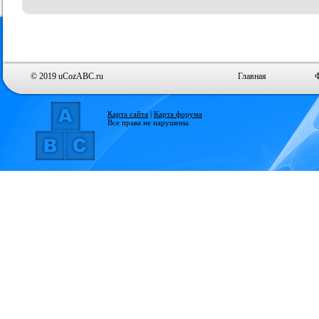
© 2019 uCozABC.ru
Главная
Карта сайта
|
Карта форума
Все права не нарушены.