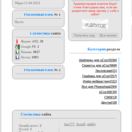
Убрал 11.04.2013
Администрация портала будет
очень благодарна вам, если вы
аблона GamingOff
РИП шаблона сайта TFiles для
Шаблон BsGame для uCoz
разместите нашу кнопку у себя а
ucoz
рия :
Игровые
Рекламный блок
Категория :
№ 1
Игровые
Категория :
Игровые
сайте!
Пусто
Статистика
сайта
Яндекс тИЦ:
30
Google PR:
2
Категории
раздела
Показы:
4837
Хосты:
1083
Шаблоны для uCoz
[2036]
Скрипты для uCoz
[969]
Рекламный блок
№ 2
Эксклюзив
[21]
Графика для uCoz
[257]
Инфо вебмастеру
[111]
Все для Photoshop
[294]
uCozABC
[6]
CMS
[13]
Другое
[18]
Статистика
сайта
liex777
,
Scouff
,
addify
Онлайн всего:
2
Гостей:
2