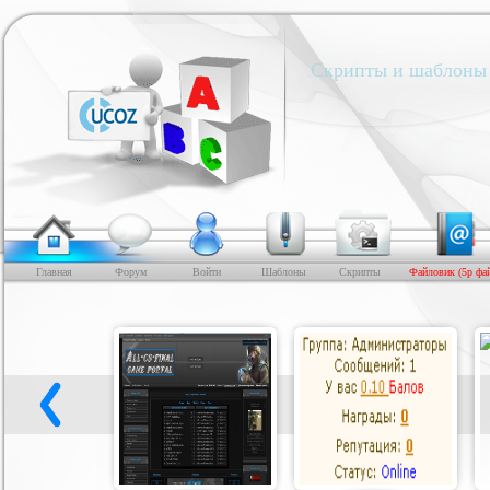
Скрипты и шаблоны 
Главная
Форум
Войти
Шаблоны
Скрипты
Файловик (5р фа