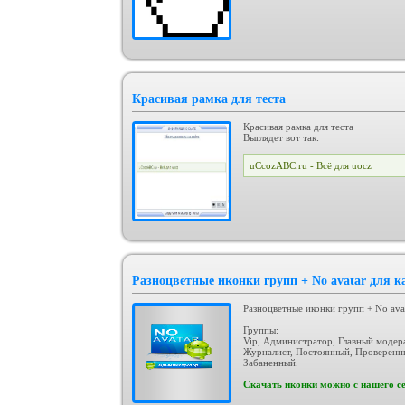
Красивая рамка для теста
Красивая рамка для теста
Выглядет вот так:
uCcozABC.ru - Всё для uocz
Разноцветные иконки групп + No avatar для 
Разноцветные иконки групп + No ava
Группы:
Vip, Администратор, Главный модер
Журналист, Постоянный, Проверенны
Забаненный.
Скачать иконки можно с нашего се