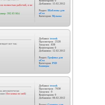
Коментариев: 0
Добавлено:
15.02.2012
он полностью рабочий, и не
Раздел:
Шаблоны для
uCoz
азмер: 392.65 Kb)
Категория:
Музыка
Добавил:
trcook
Просмотров : 2528
глядит вот так:
Загрузок : 838
Коментариев: 0
Добавлено:
12.02.2012
Раздел:
Графика для
uCoz
Категория:
PSD
баннеры
Добавил:
trcook
Просмотров : 7938
на автоматически
Загрузок : 0
окне (
без клика по ней
)
Коментариев: 0
Добавлено:
06.02.2012
Раздел:
Скрипты для