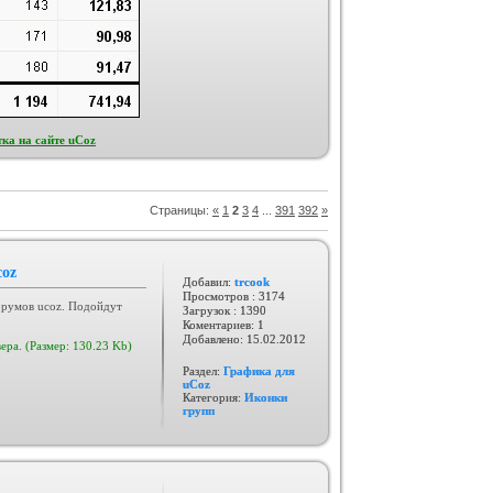
ка на сайте uCoz
Страницы
:
«
1
2
3
4
...
391
392
»
coz
Добавил:
trcook
Просмотров : 3174
орумов ucoz. Подойдут
Загрузок : 1390
Коментариев: 1
Добавлено:
15.02.2012
ера. (Размер: 130.23 Kb)
Раздел:
Графика для
uCoz
Категория:
Иконки
групп