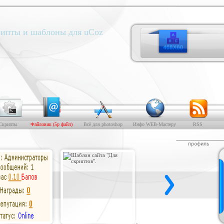
ипты и шаблоны для uCoz
Скрипты
Файловик (5р файл)
Всё для photoshop
Инфо WEB-Мастеру
RSS