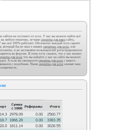
GAMESHOP ДЛЯ UCOZ +
КОНСТРУКТОР И ФОРУМ
Категория :
Игровые
сайтов на хостинге от ucoz. У нас вы можете найти всё
 на любую тематику, лучшие
скрипты для юкоз
сайта,
 нас всё 100% работает. Обсалютно каждый ucoz скрипт
ра, который бы не знал о наших
скриптах для ucoz
, или
сплатно, и не заставляем пользователей регистрироваться
бщаются на форуме. Я этим хочу сказать, что у нас можно
крипты для ucoz
что вы найдёте у нас на сайте вы можете
удет. А если вы скопируете
скрипты для ucoz
с какого-
алкивался с подобным. Наши
скрипты для ucoz
оживят ваш
осещаемасть.
Тёмный шаблон Call of Duty для
ucoz
Категория :
Игровые
coz