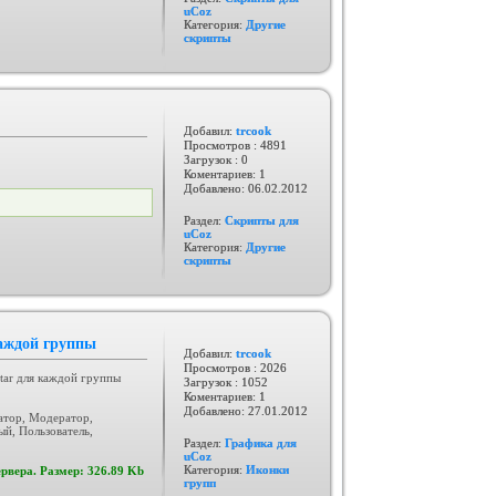
uCoz
Категория:
Другие
скрипты
Добавил:
trcook
Просмотров : 4891
Загрузок : 0
Коментариев: 1
Добавлено:
06.02.2012
Раздел:
Скрипты для
uCoz
Категория:
Другие
скрипты
каждой группы
Добавил:
trcook
Просмотров : 2026
tar для каждой группы
Загрузок : 1052
Коментариев: 1
Добавлено:
27.01.2012
атор, Модератор,
й, Пользователь,
Раздел:
Графика для
uCoz
Категория:
Иконки
рвера. Размер: 326.89 Kb
групп