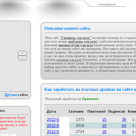
дсчет баллов за посты
Шаблон сайта "Для скриптов".
Коллекция шаблонов № 1
а форуме uCoz
(Музыка)
ория :
Пользователи
Категория :
Ucoz
Категория :
Ucoz
Описание нашего сайта
Наш сайт
"Скрипты для ucoz"
посвещён помощь по созданию 
для ucoz: новые
шаблоны для ucoz
с рабочим конструктором
красивые
иконки групп для ucoz
нарисованные лично нами. У
что есть на нашем сайте мы проверяли. Нет такого веб-масте
нашей графике. Мы даём пользоваться всем этим абсолютно бе
у нас, но нам очень приятно, когда у нас регистрируются и о
скачать
скрипты для ucoz
бесплатно, и без регистрации. Все
с
использовать в своих целях. И нарушения авторских прав не б
небудь другого сайта, то ваш могут заблокировать, я уже ст
сайт, у вас увеличится активность, и обязательно повысится п
для ucoz Gaming Off.
Сборник лучших шаблонов
KIBER
уходящего года
егория :
Игровые
Категория :
Ucoz
Категория :
Игровые
Как заработать на платных архивах на сайте u
Друзья
сайта
Недельный заработок на
Zipmonster
:
пка
ия портала будет
арна вам, если вы
шу кнопку у себя а
айте!