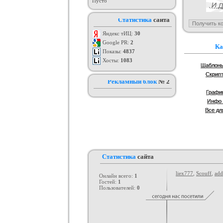
Пусто
Оригинал шаблона GamingOff
РИП шаблона сайта TFiles для
Шабло
Статистика
сайта
ucoz
Категория :
Игровые
Категория :
Игровые
Кат
Яндекс тИЦ:
30
Google PR:
2
Ка
Показы:
4837
Хосты:
1083
Шаблоны
Скрип
Рекламный блок
№ 2
Графи
Инфо 
Все дл
Статистика
сайта
liex777
,
Scouff
,
add
Онлайн всего:
1
Гостей:
1
Пользователей:
0