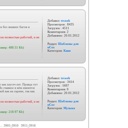
Добавил:
trcook
Просмотров : 8435
н без лишних багов и
Загрузок : 4511
Коментариев: 2
Добавлено:
20.01.2012
он полностью рабочий, и не
Раздел:
Шаблоны для
uCoz
азмер: 488.51 Kb)
Категория:
Кино
Добавил:
trcook
Просмотров : 3414
как zaycev.net. Правда тут
Загрузок : 1697
о главное в нём имеются
Коментариев: 0
ой как на скрине, так как
Добавлено:
20.01.2012
Раздел:
Шаблоны для
он полностью рабочий, и не
uCoz
Категория:
Музыка
азмер: 218.97 Kb)
...
3901-3910
3911-3916