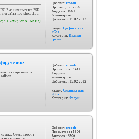
Добавил:
trcook
Просмотров : 2220
PS'' В архиве имеется PSD.
Загрузок : 1094
 для сайта про photoshop.
Коментариев: 0
Добавлено:
15.02.2012
ера. (Размер: 86.51 Kb Kb)
Раздел:
Графика для
uCoz
Категория:
Иконки
групп
форуме ucoz
Добавил:
trcook
Просмотров : 7411
ющих на форуме ucoz.
Загрузок : 0
 сайтов.
Коментариев: 0
Добавлено:
15.02.2012
Раздел:
Скрипты для
uCoz
Категория:
Форум
Добавил:
trcook
Просмотров : 5896
 музыку. Очень прост в
Загрузок : 3509
к и на скриншоте.