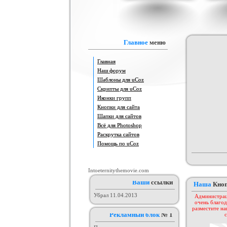
Шаблон для ucoz Wow-Good
Игровой шаблон cs 1.6
Скрипт по
н
Категория :
Ucoz
Категория :
Игровые
Катег
Главное
меню
Главная
Наш форум
Шаблоны для uCoz
Скрипты для uCoz
Иконки групп
Кнопки для сайта
Шапки для сайтов
Шаблон для сайтов музыкальной
Всё для Photoshop
Шаблон для Ucoz : Irene
Шаблон 
тематики, работающих на движке
Категория :
Ucoz
Категория :
Ucoz
Кат
Раскрутка сайтов
uCoz.
Помощь по uCoz
Intoeternitythemovie.com
Ваши
ссылки
Наша
Кно
Убрал 11.04.2013
Администрац
очень благод
разместите на
Рекламный блок
№ 1
с