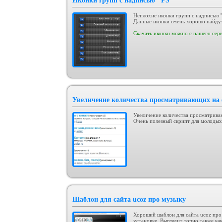
Иконки групп с надписью ''PS''
Неплохие иконки групп с надписью ''
Данные иконки очень хорошо пайдут
Скачать иконки можно с нашего серв
Увеличение количества просматривающих на 
Увеличение количества просматрива
Очень полезный скрипт для молодых
Шаблон для сайта ucoz про музыку
Хороший шаблон для сайта ucoz про
установке. Выглядит точно также ка