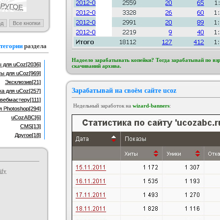
н BsGame для uCoz
Шаблон для ucoz BsGames
егория :
Игровые
Категория :
Ucoz
тегории
раздела
Надоело зарабатывать копейки? Тогда зарабатывай по вз
 для uCoz
[2036]
скачиваний архива.
ты для uCoz
[969]
Эксклюзив
[21]
Зарабатывай на своём сайте ucoz
ка для uCoz
[257]
вебмастеру
[111]
Недельный заработок на
wizard-banners
:
я Photoshop
[294]
uCozABC
[6]
CMS
[13]
Другое
[18]
ify