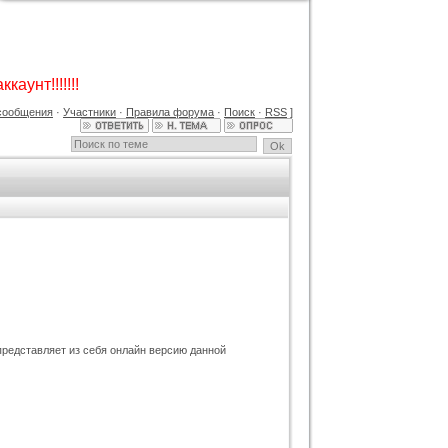
GAMESHOP ДЛЯ UCOZ +
КОНСТРУКТОР И ФОРУМ
Категория :
Игровые
каунт!!!!!!!
сообщения
·
Участники
·
Правила форума
·
Поиск
·
RSS
]
Шаблон BsGame для uCoz
Категория :
Игровые
едставляет из себя онлайн версию данной