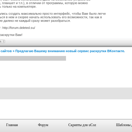
, планшет и т.п.), в отличии от программы, которую можно
ь только на компьютере.
льный шаблон сайта
Адаптация шаблона Vizteck для
I-Lite для uCoz
uCoz
лись создать максимально просто интерфейс, чтобы Вам было легче
тегория :
Ucoz
Категория :
Ucoz
ься в нем и скорее начать использовать его возможности, так как в
е далеко не каждый сразу может разобраться.
 http://forum.deleted.su/
раскрутки Вам!
 сайтов
»
Предлагаю Вашему вниманию новый сервис раскрутки ВКонтакте.
Главная
Форум
Скрипты для uCoz
Шаблоны 