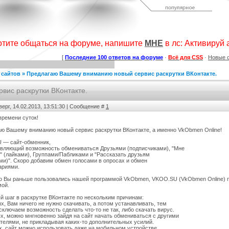
дсчет баллов за посты
Шаблон сайта "Для скриптов".
Коллекция шаблонов № 1
а форуме uCoz
(Музыка)
ория :
Пользователи
Категория :
Ucoz
Категория :
Ucoz
отите общаться на форуме, напишите
МНЕ
в лс: Активируй ак
[
Последние 100 ответов на форуме
·
Всё для CSS
·
Новые 
 сайтов
»
Предлагаю Вашему вниманию новый сервис раскрутки ВКонтакте.
ис раскрутки ВКонтакте.
верг, 14.02.2013, 13:51:30 | Сообщение #
1
времени суток!
к лучших шаблонов
KIBER
Тёмный шаблон Call of Duty для
ю Вашему вниманию новый сервис раскрутки ВКонтакте, а именно VkObmen Online!
ходящего года
ucoz
тегория :
Ucoz
Категория :
Игровые
Категория :
Игровые
 — сайт-обменник,
вляющий возможность обмениваться Друзьями (подписчиками), "Мне
" (лайками), Группами/Пабликами и "Рассказать друзьям
ми)". Скоро добавим обмен голосами в опросах и обмен
ариями.
 Вы раньше пользовались нашей программой VkObmen, VKOO.SU (VkObmen Online) пр
мой.
й шаг в раскрутке ВКонтакте по нескольким причинам:
х, Вам ничего не нужно скачивать, а потом устанавливать, тем
ключаем возможность сделать что-то не так, либо скачать вирус.
х, можно мнгновенно зайдя на сайт начать обмениваться с другими
телями, не прикладывая каких-то дополнительных усилий.
х, сайт можно использовать даже на мобильном устройстве