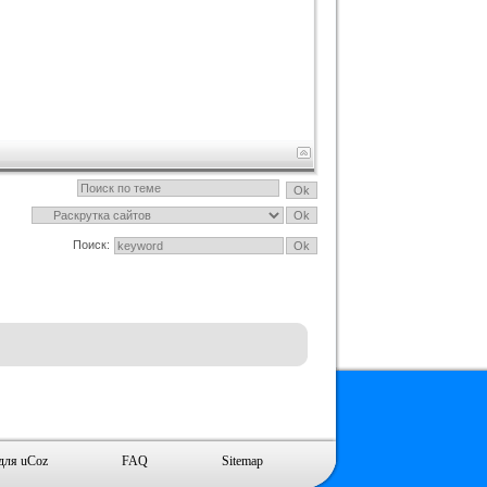
Поиск:
для uCoz
FAQ
Sitemap