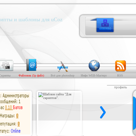
ипты и шаблоны для uCoz
Скрипты
Файловик (5р файл)
Всё для photoshop
Инфо WEB-Мастеру
RSS