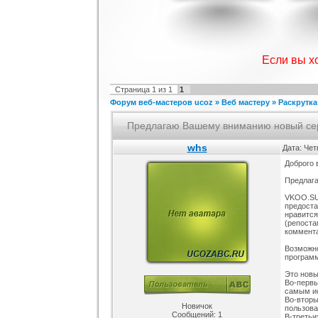
SEO шаблон IProwebber + PSD
Игровой шаблон cs 1.6
Скрипт по
для uCoz
н
Категория :
Ucoz
Категория :
Игровые
Катег
Если вы х
Страница
1
из
1
1
Форум веб-мастеров ucoz
»
Веб мастеру
»
Раскрутка
Предлагаю Вашему вниманию новый серв
whs
Дата: Чет
Доброго 
Шаблон для сайтов музыкальной
Шаблон для Ucoz : Irene
Сборни
Предлага
тематики, работающих на движке
у
Категория :
Ucoz
Категория :
Ucoz
Ка
uCoz.
VKOO.SU
предоста
нравится
(репоста
коммент
Возможно
програм
Это новы
Во-первы
самым ис
Во-вторы
Новичок
пользова
Сообщений:
1
В-третьи