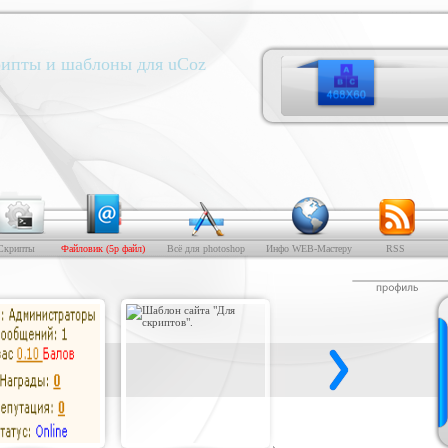
ипты и шаблоны для uCoz
Скрипты
Файловик (5р файл)
Всё для photoshop
Инфо WEB-Мастеру
RSS