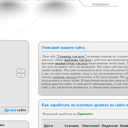
дсчет баллов за посты
Шаблон сайта "Для скриптов".
Коллекция шаблонов № 1
а форуме uCoz
(Музыка)
ория :
Пользователи
Категория :
Ucoz
Категория :
Ucoz
Описание нашего сайта
Наш сайт
"Скрипты для ucoz"
посвещён помощь по созданию 
для ucoz: новые
шаблоны для ucoz
с рабочим конструктором
красивые
иконки групп для ucoz
нарисованные лично нами. У
что есть на нашем сайте мы проверяли. Нет такого веб-масте
нашей графике. Мы даём пользоваться всем этим абсолютно бе
для ucoz Gaming Off.
Сборник лучших шаблонов
KIBER
у нас, но нам очень приятно, когда у нас регистрируются и о
уходящего года
егория :
Игровые
Категория :
Ucoz
Категория :
Игровые
скачать
скрипты для ucoz
бесплатно, и без регистрации. Все
с
использовать в своих целях. И нарушения авторских прав не б
небудь другого сайта, то ваш могут заблокировать, я уже ст
сайт, у вас увеличится активность, и обязательно повысится п
Как заработать на платных архивах на сайте u
Друзья
сайта
Недельный заработок на
Zipmonster
:
пка