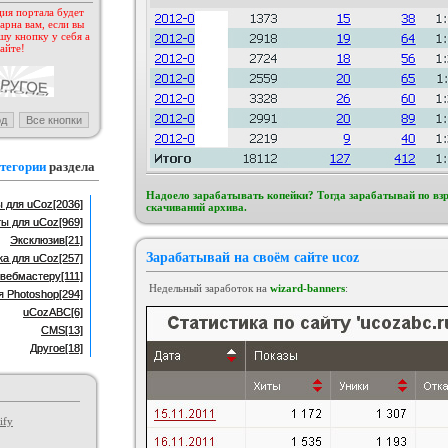
ия портала будет
арна вам, если вы
н BsGame для uCoz
Шаблон для ucoz BsGames
шу кнопку у себя а
егория :
Игровые
Категория :
Ucoz
айте!
тегории
раздела
Надоело зарабатывать копейки? Тогда зарабатывай по вз
 для uCoz
[2036]
скачиваний архива.
ты для uCoz
[969]
Эксклюзив
[21]
Зарабатывай на своём сайте ucoz
ка для uCoz
[257]
вебмастеру
[111]
Недельный заработок на
wizard-banners
:
я Photoshop
[294]
uCozABC
[6]
CMS
[13]
Другое
[18]
ify