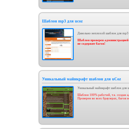
Шаблон mp3 для ucoz
Давольно неплохой шаблон для mp3 
Шаблон проверен администрацией -
не содержит багов!
Уникальный майнкрафт шаблон для uCoz
Уникальный майнкрафт шаблон для 
Шаблон 100% рабочий, т.к. создан 
Проверен во всех браузерах, багов 