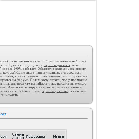
GAMESHOP ДЛЯ UCOZ +
КОНСТРУКТОР И ФОРУМ
Категория :
Игровые
сайтов на хостинге от ucoz. У нас вы можете найти всё
 на любую тематику, лучшие
скрипты для юкоз
сайта,
 нас всё 100% работает. Обсалютно каждый ucoz скрипт
ра, который бы не знал о наших
скриптах для ucoz
, или
сплатно, и не заставляем пользователей регистрироваться
Тёмный шаблон Call of Duty для
бщаются на форуме. Я этим хочу сказать, что у нас можно
ucoz
Категория :
Игровые
крипты для ucoz
что вы найдёте у нас на сайте вы можете
удет. А если вы скопируете
скрипты для ucoz
с какого-
алкивался с подобным. Наши
скрипты для ucoz
оживят ваш
осещаемасть.
coz