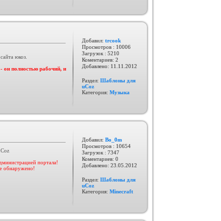
Добавил:
trcook
Просмотров : 10006
Загрузок : 5210
сайта юкоз.
Коментариев: 2
Добавлено:
11.11.2012
 он полностью рабочий, и
Раздел:
Шаблоны для
uCoz
Категория:
Музыка
Добавил:
Bo_0m
Просмотров : 10654
uCoz
Загрузок : 7347
Коментариев: 0
администрацией портала!
Добавлено:
23.05.2012
не обнаружено!
Раздел:
Шаблоны для
uCoz
Категория:
Minecraft