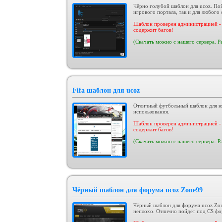
Чёрно голубой шаблон для ucoz. Пой
игрового портала, так и для любого 
Шаблон проверен администрацией - 
содержит багов!
(Скачать можно с нашего сервера. Р
Fifa шаблон для ucoz
Отличный футбольный шаблон для юк
использования.
Шаблон проверен администрацией - 
содержит багов!
(Скачать можно с нашего сервера. Р
Чёрный шаблон для форума ucoz Zone99
Чёрный шаблон для форума ucoz Zon
неплохо. Отлично пойдёт под CS фо