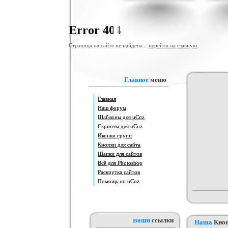
Шаблон для ucoz Wow-Good
Игровой шаблон cs 1.6
Скрипт по
н
Категория :
Ucoz
Категория :
Игровые
Катег
Error 404
Страница на сайте не найдена...
перейти на главную
Главное
меню
Главная
Наш форум
Шаблоны для uCoz
Шаблон для сайтов музыкальной
Шаблон для Ucoz : Irene
Шаблон 
Скрипты для uCoz
тематики, работающих на движке
Категория :
Ucoz
Категория :
Ucoz
Кат
Иконки групп
uCoz.
Кнопки для сайта
Шапки для сайтов
Всё для Photoshop
Раскрутка сайтов
Помощь по uCoz
Ваши
ссылки
Наша
Кно