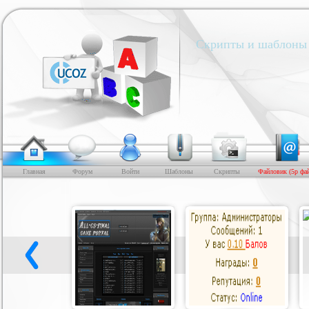
Скрипты и шаблоны 
Главная
Форум
Войти
Шаблоны
Скрипты
Файловик (5р фа