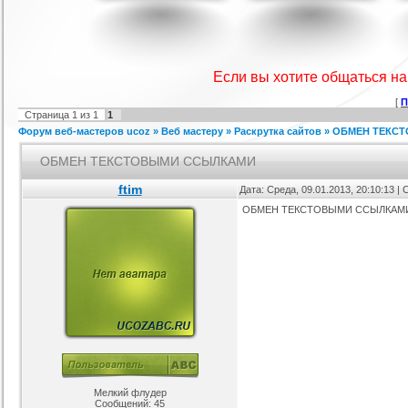
IProwebber + PSD
Игровой шаблон cs 1.6
Скрипт подсчет баллов за посты
Ша
ля uCoz
на форуме uCoz
ория :
Ucoz
Категория :
Игровые
Категория :
Пользователи
Если вы хотите общаться н
[
П
Страница
1
из
1
1
Форум веб-мастеров ucoz
»
Веб мастеру
»
Раскрутка сайтов
»
ОБМЕН ТЕКС
ОБМЕН ТЕКСТОВЫМИ ССЫЛКАМИ
ftim
Дата: Среда, 09.01.2013, 20:10:13 
ОБМЕН ТЕКСТОВЫМИ ССЫЛКАМИ http
айтов музыкальной
Шаблон для Ucoz : Irene
Сборник лучших шаблонов
ботающих на движке
уходящего года
ория :
Ucoz
Категория :
Ucoz
Категория :
Ucoz
uCoz.
Мелкий флудер
Сообщений:
45