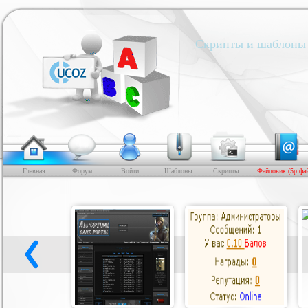
Скрипты и шаблоны 
Главная
Форум
Войти
Шаблоны
Скрипты
Файловик (5р фа