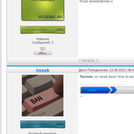
Email: twoisite@mail.ru
Новичок
Сообщений:
2
[ 0 ]
trcook
Дата: Понедельник, 12.08.2013, 06:
Twoisite
, по твоей базе? Или по м
---
Истиный ценитель