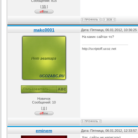
Сообщений:
815
[ 55 ]
я ucoz BsGames
Шаблон для ucoz Wow-Good
Оригинальный шаблон сайта
Ад
uNI-Lite для uCoz
ория :
Ucoz
Категория :
Ucoz
Категория :
Ucoz
makc0001
Дата: Пятница, 06.01.2012, 10:36:2
На каких сайтах-то?
http://scriptoff.ucoz.net
Новичок
Сообщений:
10
[ 0 ]
eminem
Дата: Пятница, 06.01.2012, 12:33:5
Хах, сайты не написал=)