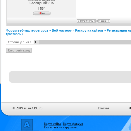
Сообщений:
815
[ 55 ]
Форум веб-мастеров ucoz
»
Веб мастеру
»
Раскрутка сайтов
»
Регистрация н
трастовом)
Страница
1
из
1
1
© 2019 uCozABC.ru
Главная
Карта сайта
|
Карта форума
Все права не нарушены.