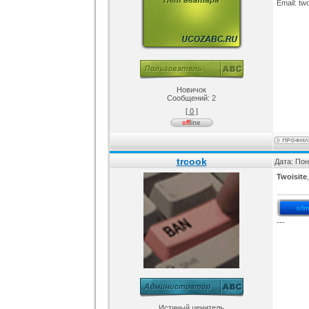
Email: tw
Новичок
Сообщений:
2
[ 0 ]
trcook
Дата: Пон
Twoisite
---
Истиный ценитель