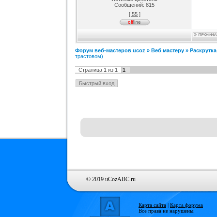
Сообщений:
815
[ 55 ]
Форум веб-мастеров ucoz
»
Веб мастеру
»
Раскрутка
трастовом)
Страница
1
из
1
1
© 2019 uCozABC.ru
Карта сайта
|
Карта форума
Все права не нарушены.