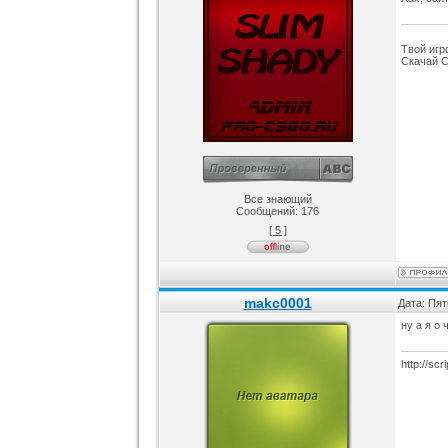
Твой игр
Скачай Co
Все знающий
Сообщений:
176
[ 5 ]
makc0001
Дата: Пят
ну а я о 
http://scr