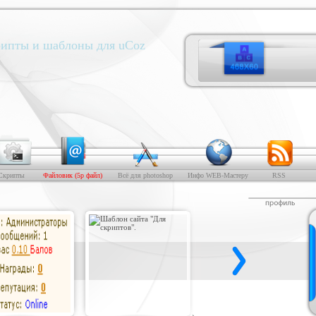
ипты и шаблоны для uCoz
Скрипты
Файловик (5р файл)
Всё для photoshop
Инфо WEB-Мастеру
RSS