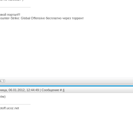
овой портал!!!
unter-Strike: Global Offensive бесплатно через торрент
ница, 06.01.2012, 12:44:49 | Сообщение #
4
чём)
iptoff.ucoz.net