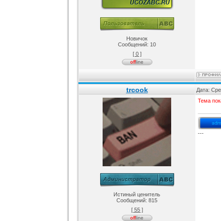
Новичок
Сообщений:
10
[ 0 ]
trcook
Дата: Сре
Тема пок
---
Истиный ценитель
Сообщений:
815
[ 55 ]