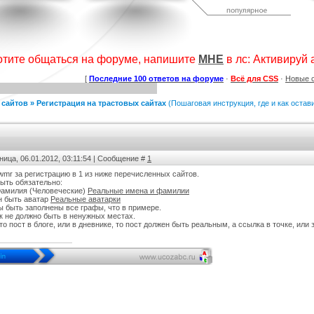
дсчет баллов за посты
Шаблон сайта "Для скриптов".
Коллекция шаблонов № 1
а форуме uCoz
(Музыка)
ория :
Пользователи
Категория :
Ucoz
Категория :
Ucoz
отите общаться на форуме, напишите
МНЕ
в лс: Активируй ак
[
Последние 100 ответов на форуме
·
Всё для CSS
·
Новые 
 сайтов
»
Регистрация на трастовых сайтах
(Пошаговая инструкция, где и как остав
ница, 06.01.2012, 03:11:54 | Сообщение #
1
к лучших шаблонов
KIBER
Тёмный шаблон Call of Duty для
wmr за регистрацию в 1 из ниже перечисленных сайтов.
ходящего года
ucoz
ыть обязательно:
тегория :
Ucoz
Категория :
Игровые
Категория :
Игровые
Фамилия (Человеческие)
Реальные имена и фамилии
н быть аватар
Реальные аватарки
ы быть заполнены все графы, что в примере.
к не должно быть в ненужных местах.
это пост в блоге, или в дневнике, то пост должен быть реальным, а ссылка в точке, или 