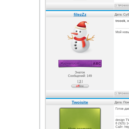
filezZz
Дата: Суб
trcook
, 
Мой новый
Знаток
Сообщений:
149
[ 3 ]
Twoisite
Дата: Пон
Готов да
design T
8 (925) 1
Сайт: http