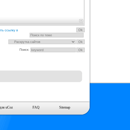
ить ссылку в
Поиск:
для uCoz
FAQ
Sitemap