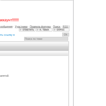
GAMESHOP ДЛЯ UCOZ +
КОНСТРУКТОР И ФОРУМ
Категория :
Игровые
каунт!!!!!!!
сообщения
·
Участники
·
Правила форума
·
Поиск
·
RSS
]
ить ссылку в
Шаблон BsGame для uCoz
Категория :
Игровые
запятой.