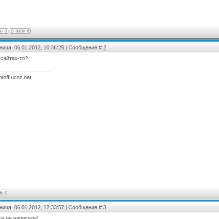
льный шаблон сайта
Адаптация шаблона Vizteck для
I-Lite для uCoz
uCoz
тегория :
Ucoz
Категория :
Ucoz
ница, 06.01.2012, 10:36:25 | Сообщение #
2
 сайтах-то?
iptoff.ucoz.net
ница, 06.01.2012, 12:33:57 | Сообщение #
3
ты не написал=)