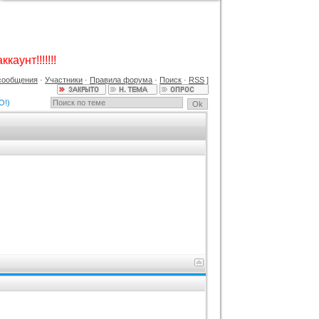
GAMESHOP ДЛЯ UCOZ +
КОНСТРУКТОР И ФОРУМ
Категория :
Игровые
каунт!!!!!!!
сообщения
·
Участники
·
Правила форума
·
Поиск
·
RSS
]
О!)
Шаблон BsGame для uCoz
Категория :
Игровые