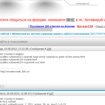
дсчет баллов за посты
Шаблон сайта "Для скриптов".
Коллекция шаблонов № 1
а форуме uCoz
(Музыка)
ория :
Пользователи
Категория :
Ucoz
Категория :
Ucoz
отите общаться на форуме, напишите
МНЕ
в лс: Активируй ак
[
Последние 100 ответов на форуме
·
Всё для CSS
·
Новые 
 сайтов
»
Моментально загоню страници вашего сайта в поисковики
(БЕСПЛАТН
айта в поисковики
да, 15.08.2012, 17:21:38 | Сообщение #
106
лиз ссылки в индекс:
inozalike.ru/boevik/21-spartak-bogi-areny-spartacus-gods-of-the-arena.html
к лучших шаблонов
KIBER
Тёмный шаблон Call of Duty для
nozalike.ru/boevik/19-mstiteli.html
ходящего года
ucoz
тегория :
Ucoz
Категория :
Игровые
Категория :
Игровые
inozalike.ru/boevik/24-vspomnit-vse.html
http://vrealevreale.3dn.ru/
бота, 25.08.2012, 11:08:13 | Сообщение #
107
лиз ссылки в индекс:
rar.my1.ru/load
grar.my1.ru/load/crysis_2_2011_action_3d_pc_igry/1-1-0-15