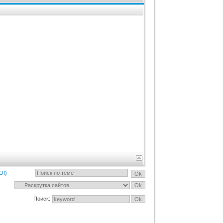
О!)
Поиск: