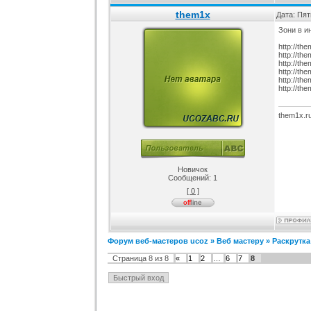
them1x
Дата: Пят
Зони в и
http://the
http://the
http://the
http://th
http://the
http://th
them1x.r
Новичок
Сообщений:
1
[ 0 ]
Форум веб-мастеров ucoz
»
Веб мастеру
»
Раскрутка
Страница
8
из
8
«
1
2
…
6
7
8