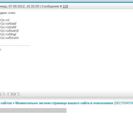
ница, 07.09.2012, 16:33:29 | Сообщение #
109
ндекс плиз
m1x.ru/
m1x.ru/load/
m1x.ru/publ/
em1x.ru/board/
m1x.ru/blog/
em1x.ru/forum/
u
 сайтов
»
Моментально загоню страници вашего сайта в поисковики
(БЕСПЛАТН