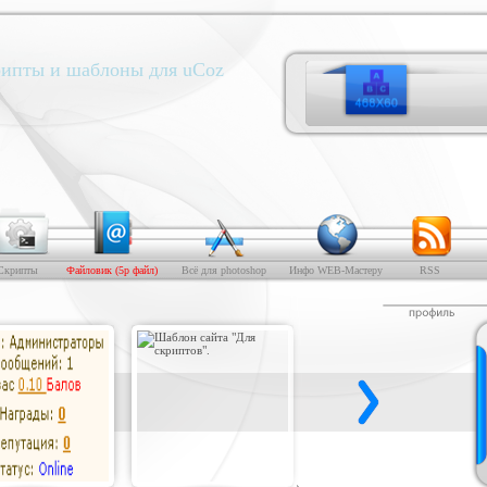
ипты и шаблоны для uCoz
Скрипты
Файловик (5р файл)
Всё для photoshop
Инфо WEB-Мастеру
RSS