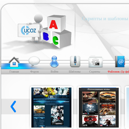
Скрипты и шаблоны 
Главная
Форум
Войти
Шаблоны
Скрипты
Файловик (5р фа