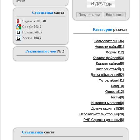
Пусто
шаблон для сайтов
Рабочий шаблон для uCoz,
Скачать Шаблон на тему Stalker
Шаб
Статистика
сайта
ucoz
кроссбраузерный, форум
(Сталкер) для uCoz
тем
рия :
Игровые
Категория :
Ucoz
Категория :
Другие
Яндекс тИЦ:
30
Google PR:
2
Категории
раздела
Показы:
4837
Хосты:
1083
Пользователи
[136]
Новости сайта
[51]
Рекламный блок
№ 2
Форум
[112]
Каталог файлов
[53]
Каталог сайтов
[8]
Каталог статей
[7]
Доска объявлений
[2]
Фотоальбом
[11]
Блог
[10]
Опросы
[12]
Тесты
[0]
Интернет магазин
[0]
Другие скрипты
[539]
Переключатели страниц
[20]
PHP Скрипты для ucoz
[8]
Статистика
сайта