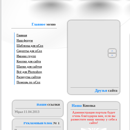
oz Sakura all styles
Шаблон для uCoz с отличной
Скрипт "КАТАЛОГ ИГР" для
овление!
графикой
uCoz
рия :
Игровые
Категория :
Игровые
Категория :
Игровые
Главное
меню
Главная
Наш форум
Шаблоны для uCoz
Скрипты для uCoz
Иконки групп
Кнопки для сайта
Шапки для сайтов
та mods.cheatoff
Всё для Photoshop
Отличный фотошоп шаблон для
Рип шаблона DIZ-CS by tennisist
И
новый)
ucoz
 :
Софт шаблоны
Категория :
Ucoz
Категория :
Игровые
Раскрутка сайтов
Помощь по uCoz
Друзья
сайта
Ваши
ссылки
Наша
Кнопка
Убрал 11.04.2013
Администрация портала будет
очень благодарна вам, если вы
разместите нашу кнопку у себя а
Рекламный блок
№ 1
сайте!