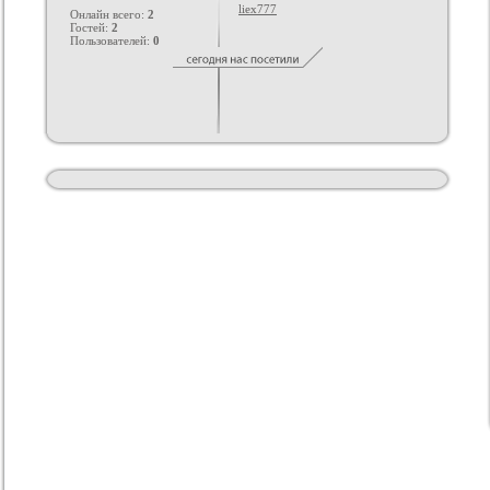
liex777
Онлайн всего:
2
Гостей:
2
Пользователей:
0