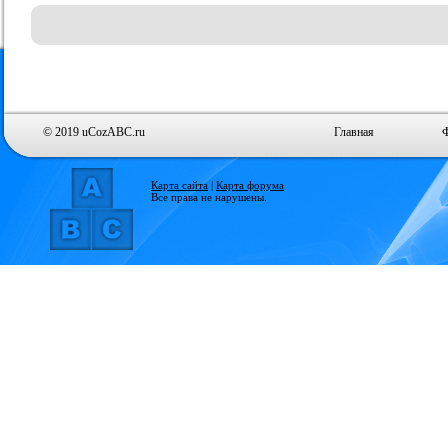
© 2019 uCozABC.ru
Главная
Карта сайта
|
Карта форума
Все права не нарушены.