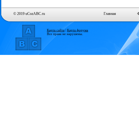
© 2019 uCozABC.ru
Главная
Карта сайта
|
Карта форума
Все права не нарушены.