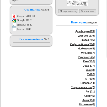
Пусто
ing-Up + PSD для
Новый игровой шаблон для ucoz
нтересные иконки2! +PSD
Статистика
сайта
uCoz
Creative Games
ория :
Ucoz
Категория :
Игровые
Категория :
Иконки и кнопки для
сайта
Яндекс тИЦ:
30
Google PR:
2
Категории
раздела
Показы:
4837
Хосты:
1083
Для форума
[75]
Для блога
[79]
Рекламный блок
№ 2
Другие
[286]
Софт шаблоны
[306]
Мобильные
[9]
Музыка
[67]
Игровые
[545]
Кино
[102]
Ucoz
[377]
Wow
[8]
Cs
[92]
GTA
[19]
Lineage 2
[4]
Социальная сеть
[2]
Рип
[21]
Спорт
[5]
Аниме
[16]
Школьные
[0]