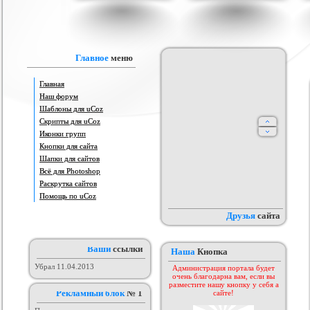
vision под uCoz для
Оригинал шаблона 3week для
Шаблоны Design for You для
ш
форума
uCoz
ucoz
я :
Для форума
Категория :
Ucoz
Категория :
Софт шаблоны
Главное
меню
Главная
Наш форум
Шаблоны для uCoz
Скрипты для uCoz
Иконки групп
Кнопки для сайта
Шапки для сайтов
is Android для uCoz
Всё для Photoshop
Адаптация Шаблона GameNow
Шаблон Мегатрон 2.0 для uCoz
под Ucoz
ория :
Ucoz
Категория :
Ucoz
Категория :
Игровые
Раскрутка сайтов
Помощь по uCoz
Друзья
сайта
Ваши
ссылки
Наша
Кнопка
Убрал 11.04.2013
Администрация портала будет
очень благодарна вам, если вы
разместите нашу кнопку у себя а
Рекламный блок
№ 1
сайте!