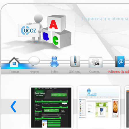
Скрипты и шаблоны 
Главная
Форум
Войти
Шаблоны
Скрипты
Файловик (5р фа