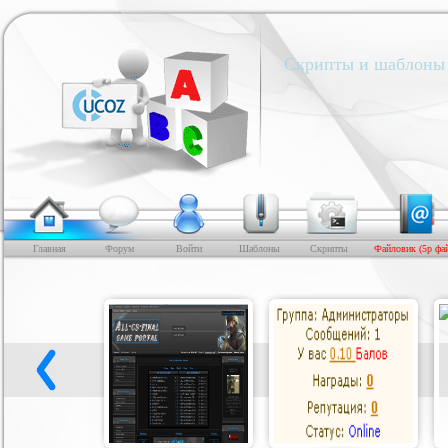
Скрипты и шаблоны 
Главная
Форум
Войти
Шаблоны
Скрипты
Файловик (5р фа