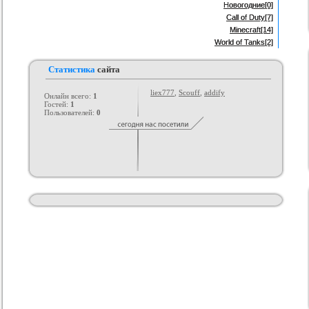
Новогодние
[0]
Call of Duty
[7]
Minecraft
[14]
World of Tanks
[2]
Статистика
сайта
liex777
,
Scouff
,
addify
Онлайн всего:
1
Гостей:
1
Пользователей:
0