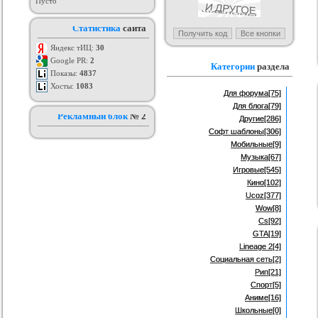
Пусто
я ucoz BsGames
Шаблон для ucoz Wow-Good
Оригинальный шаблон сайта
Ад
Статистика
сайта
uNI-Lite для uCoz
ория :
Ucoz
Категория :
Ucoz
Категория :
Ucoz
Яндекс тИЦ:
30
Google PR:
2
Категории
раздела
Показы:
4837
Хосты:
1083
Для форума
[75]
Для блога
[79]
Рекламный блок
№ 2
Другие
[286]
Софт шаблоны
[306]
Мобильные
[9]
Музыка
[67]
Игровые
[545]
Кино
[102]
Ucoz
[377]
Wow
[8]
Cs
[92]
GTA
[19]
Lineage 2
[4]
Социальная сеть
[2]
Рип
[21]
Спорт
[5]
Аниме
[16]
Школьные
[0]