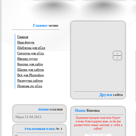
IProwebber + PSD
Игровой шаблон cs 1.6
Скрипт подсчет баллов за посты
Ша
ля uCoz
на форуме uCoz
ория :
Ucoz
Категория :
Игровые
Категория :
Пользователи
Главное
меню
Главная
Наш форум
Шаблоны для uCoz
Скрипты для uCoz
Иконки групп
Кнопки для сайта
Шапки для сайтов
айтов музыкальной
Всё для Photoshop
Шаблон для Ucoz : Irene
Сборник лучших шаблонов
ботающих на движке
уходящего года
ория :
Ucoz
Категория :
Ucoz
Категория :
Ucoz
Раскрутка сайтов
uCoz.
Помощь по uCoz
Друзья
сайта
Ваши
ссылки
Наша
Кнопка
Убрал 11.04.2013
Администрация портала будет
очень благодарна вам, если вы
разместите нашу кнопку у себя а
Рекламный блок
№ 1
сайте!