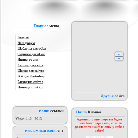
IProwebber + PSD
Игровой шаблон cs 1.6
Скрипт подсчет баллов за посты
Ша
ля uCoz
на форуме uCoz
ория :
Ucoz
Категория :
Игровые
Категория :
Пользователи
Главное
меню
Главная
Наш форум
Шаблоны для uCoz
Скрипты для uCoz
Иконки групп
Кнопки для сайта
Шапки для сайтов
айтов музыкальной
Всё для Photoshop
Шаблон для Ucoz : Irene
Сборник лучших шаблонов
ботающих на движке
уходящего года
ория :
Ucoz
Категория :
Ucoz
Категория :
Ucoz
Раскрутка сайтов
uCoz.
Помощь по uCoz
Друзья
сайта
Ваши
ссылки
Наша
Кнопка
Убрал 11.04.2013
Администрация портала будет
очень благодарна вам, если вы
разместите нашу кнопку у себя а
Рекламный блок
№ 1
сайте!