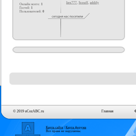
liex777
,
Scouff
,
addify
Онлайн всего:
1
Гостей:
1
Пользователей:
0
© 2019 uCozABC.ru
Главная
Карта сайта
|
Карта форума
Все права не нарушены.