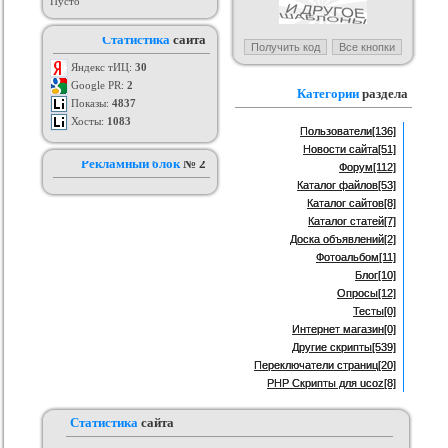
Пусто
я ucoz BsGames
Шаблон для ucoz Wow-Good
Оригинальный шаблон сайта
Ад
Статистика
сайта
uNI-Lite для uCoz
ория :
Ucoz
Категория :
Ucoz
Категория :
Ucoz
Яндекс тИЦ:
30
Google PR:
2
Категории
раздела
Показы:
4837
Хосты:
1083
Пользователи
[136]
Новости сайта
[51]
Рекламный блок
№ 2
Форум
[112]
Каталог файлов
[53]
Каталог сайтов
[8]
Каталог статей
[7]
Доска объявлений
[2]
Фотоальбом
[11]
Блог
[10]
Опросы
[12]
Тесты
[0]
Интернет магазин
[0]
Другие скрипты
[539]
Переключатели страниц
[20]
PHP Скрипты для ucoz
[8]
Статистика
сайта