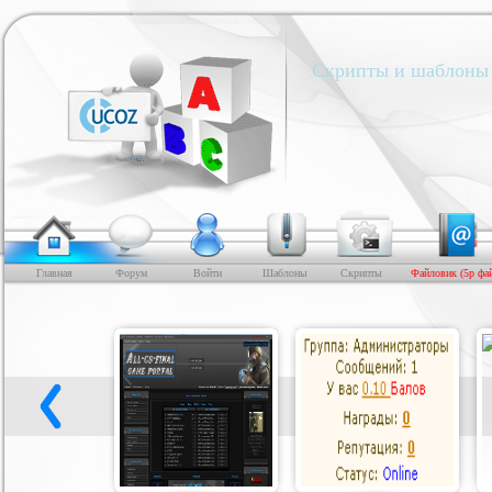
Скрипты и шаблоны 
Главная
Форум
Войти
Шаблоны
Скрипты
Файловик (5р фа