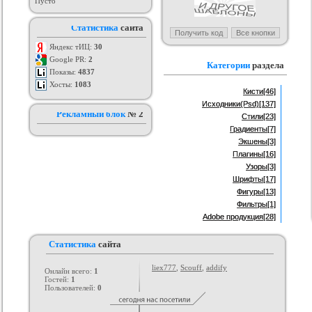
Пусто
я ucoz BsGames
Шаблон для ucoz Wow-Good
Оригинальный шаблон сайта
Ад
Статистика
сайта
uNI-Lite для uCoz
ория :
Ucoz
Категория :
Ucoz
Категория :
Ucoz
Яндекс тИЦ:
30
Google PR:
2
Категории
раздела
Показы:
4837
Хосты:
1083
Кисти
[46]
Исходники(Psd)
[137]
Рекламный блок
№ 2
Стили
[23]
Градиенты
[7]
Экшены
[3]
Плагины
[16]
Узоры
[3]
Шрифты
[17]
Фигуры
[13]
Фильтры
[1]
Adobe продукция
[28]
Статистика
сайта
liex777
,
Scouff
,
addify
Онлайн всего:
1
Гостей:
1
Пользователей:
0