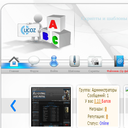
Скрипты и шаблоны 
Главная
Форум
Войти
Шаблоны
Скрипты
Файловик (5р фа