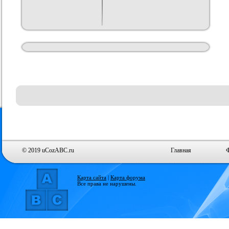
© 2019 uCozABC.ru
Главная
Карта сайта
|
Карта форума
Все права не нарушены.