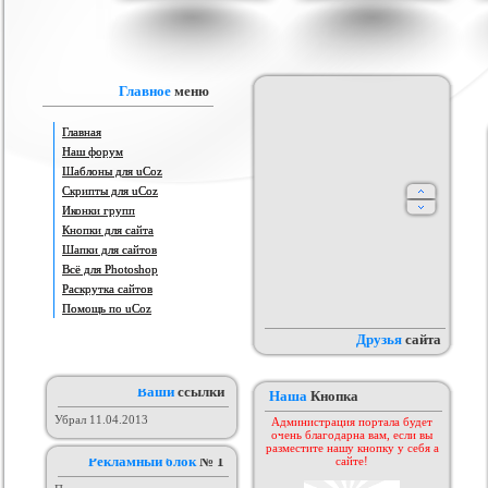
IProwebber + PSD
Игровой шаблон cs 1.6
Скрипт подсчет баллов за посты
Ша
ля uCoz
на форуме uCoz
ория :
Ucoz
Категория :
Игровые
Категория :
Пользователи
Главное
меню
Главная
Наш форум
Шаблоны для uCoz
Скрипты для uCoz
Иконки групп
Кнопки для сайта
Шапки для сайтов
айтов музыкальной
Всё для Photoshop
Шаблон для Ucoz : Irene
Сборник лучших шаблонов
ботающих на движке
уходящего года
ория :
Ucoz
Категория :
Ucoz
Категория :
Ucoz
Раскрутка сайтов
uCoz.
Помощь по uCoz
Друзья
сайта
Ваши
ссылки
Наша
Кнопка
Убрал 11.04.2013
Администрация портала будет
очень благодарна вам, если вы
разместите нашу кнопку у себя а
Рекламный блок
№ 1
сайте!