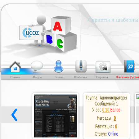
Скрипты и шаблоны 
Главная
Форум
Войти
Шаблоны
Скрипты
Файловик (5р фа