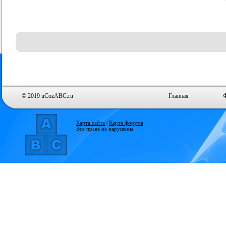
© 2019 uCozABC.ru
Главная
Карта сайта
|
Карта форума
Все права не нарушены.