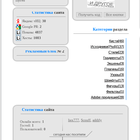
Пусто
я ucoz BsGames
Шаблон для ucoz Wow-Good
Оригинальный шаблон сайта
Ад
Статистика
сайта
uNI-Lite для uCoz
ория :
Ucoz
Категория :
Ucoz
Категория :
Ucoz
Яндекс тИЦ:
30
Google PR:
2
Категории
раздела
Показы:
4837
Хосты:
1083
Кисти
[46]
Исходники(Psd)
[137]
Рекламный блок
№ 2
Стили
[23]
Градиенты
[7]
Экшены
[3]
Плагины
[16]
Узоры
[3]
Шрифты
[17]
Фигуры
[13]
Фильтры
[1]
Adobe продукция
[28]
Статистика
сайта
liex777
,
Scouff
,
addify
Онлайн всего:
1
Гостей:
1
Пользователей:
0