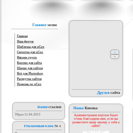
IProwebber + PSD
Игровой шаблон cs 1.6
Скрипт подсчет баллов за посты
Ша
ля uCoz
на форуме uCoz
ория :
Ucoz
Категория :
Игровые
Категория :
Пользователи
Главное
меню
Главная
Наш форум
Шаблоны для uCoz
Скрипты для uCoz
Иконки групп
Кнопки для сайта
Шапки для сайтов
айтов музыкальной
Всё для Photoshop
Шаблон для Ucoz : Irene
Сборник лучших шаблонов
ботающих на движке
уходящего года
ория :
Ucoz
Категория :
Ucoz
Категория :
Ucoz
Раскрутка сайтов
uCoz.
Помощь по uCoz
Друзья
сайта
Ваши
ссылки
Наша
Кнопка
Убрал 11.04.2013
Администрация портала будет
очень благодарна вам, если вы
разместите нашу кнопку у себя а
Рекламный блок
№ 1
сайте!