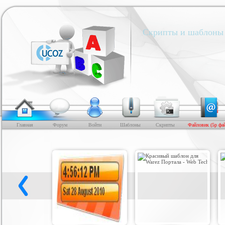
Скрипты и шаблоны 
Главная
Форум
Войти
Шаблоны
Скрипты
Файловик (5р фа