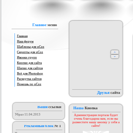
аблона Animeland
Часы с календарём
Красивый шаблон для Warez
Св
од uCoz)
Портала - Web Tech
рия :
Другие
Категория :
Другие скрипты
Категория :
Софт шаблоны
Главное
меню
Главная
Наш форум
Шаблоны для uCoz
Скрипты для uCoz
Иконки групп
Кнопки для сайта
Шапки для сайтов
ого шаблона сайта
Всё для Photoshop
Шаблон от KEY-CS #3
uSMS
aka4ka
 :
Софт шаблоны
Категория :
Игровые
Категория :
Другие
Раскрутка сайтов
Помощь по uCoz
Друзья
сайта
Ваши
ссылки
Наша
Кнопка
Убрал 11.04.2013
Администрация портала будет
очень благодарна вам, если вы
разместите нашу кнопку у себя а
Рекламный блок
№ 1
сайте!