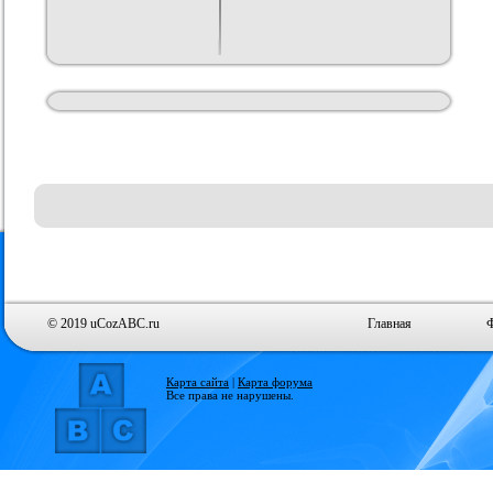
© 2019 uCozABC.ru
Главная
Карта сайта
|
Карта форума
Все права не нарушены.