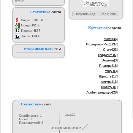
Пусто
ый шаблон для ucoz
MyApp
Набор отличных web-иконок
Тём
Статистика
сайта
му сталкер.
рия :
Игровые
Категория :
Мобильные
Категория :
Иконки и кнопки для
сайта
Яндекс тИЦ:
30
Google PR:
2
Категории
раздела
Показы:
4837
Хосты:
1083
Кисти
[46]
Исходники(Psd)
[137]
Рекламный блок
№ 2
Стили
[23]
Градиенты
[7]
Экшены
[3]
Плагины
[16]
Узоры
[3]
Шрифты
[17]
Фигуры
[13]
Фильтры
[1]
Adobe продукция
[28]
Статистика
сайта
liex777
Онлайн всего:
1
Гостей:
1
Пользователей:
0