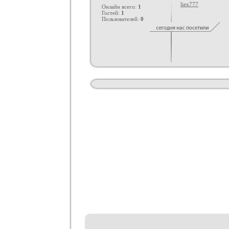
liex777
Онлайн всего:
1
Гостей:
1
Пользователей:
0