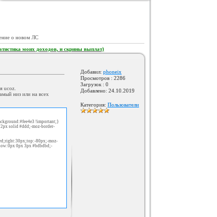
Оригинал Шаблона Сайта Gold-
Gaming для Ucoz
Категория :
Игровые
ение о новом ЛС
атистика моих доходов, и скрины выплат)
Добавил:
phoneix
Просмотров : 2286
Загрузок : 0
я ucoz.
Добавлено: 24.10.2019
амый низ или на всех
Категория:
Пользователи
Оригинал шаблона Ucoz-Mir
background:#fee4e3 !important;}
Категория :
Ucoz
2px solid #ddd;-moz-border-
ed;right:30px;top:-80px;-moz-
dow:0px 0px 3px #bdbdbd;-
}