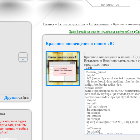
ый шаблон для Warez
Светлый шаблон для UCoz - Ali
Игровой Шаблон "GamePress"
тала - Web Tech
Han Natural
для Ucoz
рия :
Софт шаблоны
Категория :
Другие
Категория :
Игровые
Главная
»
Скрипты для uCoz
»
Пользователи
» Красивое оповещ
Заработай на своём нулёвом сайте uCoz (Ст
Красивое оповещение о новом ЛС
·
Красивое оповещение о новом ЛС дл
Вставляем в Нижнюю часть сайта в с
страницах перед :
Code
<!--<new_pm>-->
<style>
uSMS
test drive unlimited2
Оригинальный шаблон
.ls2 {border:2px solid #fec4c4 !important;
"Promobil" для Ucoz
егория :
Другие
Категория :
Игровые
Категория :
Софт шаблоны
#ls {overflow:hidden;padding:10px;border:
radius:4px;border-radius:4px;-
webkit-border-
radius:4px;background:#f2f2f2;position:fix
box-shadow:0px 0px 3px #bdbdbd;box-sha
Друзья
сайта
webkit-box-shadow:0px 0px 3px #bdbdbd;
</style>
<script>
// (с) multi-rip.ru
$(document).ready(
пка
function(){
setTimeout(
function(){
ия портала будет
$('#ls').animate({top:'+=120'},350);},1000
арна вам, если вы
);
шу кнопку у себя а
setTimeout(
function(){
айте!
$('#ls').addClass('ls2');},3000
);