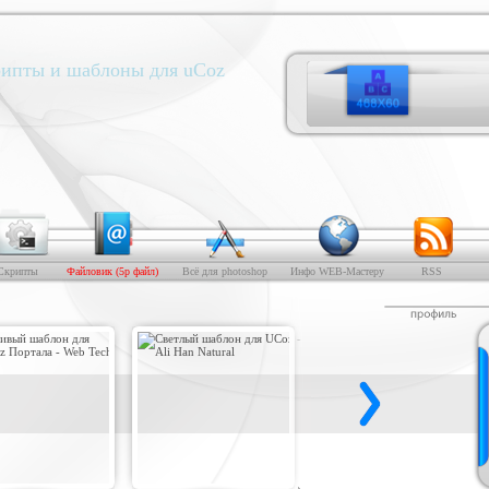
ипты и шаблоны для uCoz
Скрипты
Файловик (5р файл)
Всё для photoshop
Инфо WEB-Мастеру
RSS