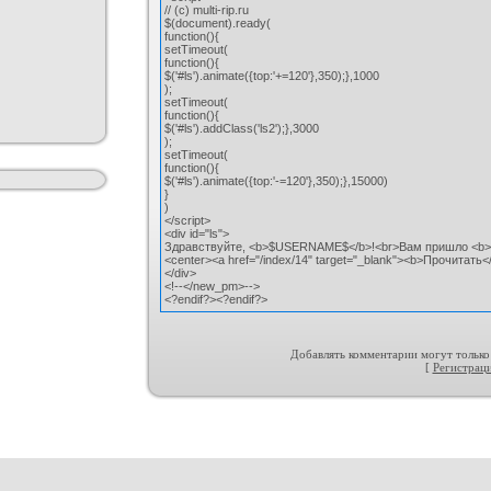
// (с) multi-rip.ru
$(document).ready(
function(){
setTimeout(
function(){
$('#ls').animate({top:'+=120'},350);},1000
);
setTimeout(
function(){
$('#ls').addClass('ls2');},3000
);
setTimeout(
function(){
$('#ls').animate({top:'-=120'},350);},15000)
}
)
</script>
<div id="ls">
Здравствуйте, <b>$USERNAME$</b>!<br>Вам пришло <b>
<center><a href="/index/14" target="_blank"><b>Прочитать<
</div>
<!--</new_pm>-->
<?endif?><?endif?>
Добавлять комментарии могут только
[
Регистрац