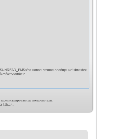
$UNREAD_PM$</b> новое личное сообщение!<br><br>
/b></a></center>
 зарегистрированные пользователи.
ия
|
Вход
]