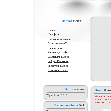
Адаптация шаблона Animeland
Часы с календарём
Красив
(под uCoz)
Пор
Категория :
Другие
Категория :
Другие скрипты
Катего
Главное
меню
Главная
Наш форум
Шаблоны для uCoz
Скрипты для uCoz
Иконки групп
Кнопки для сайта
Шапки для сайтов
Оригинал нового шаблона сайта
Всё для Photoshop
Шаблон от KEY-CS #3
3aka4ka
Категория :
Софт шаблоны
Категория :
Игровые
Кат
Раскрутка сайтов
Помощь по uCoz
Ваши
ссылки
Наша
Кно
Убрал 11.04.2013
Администрац
очень благод
разместите на
Рекламный блок
№ 1
с