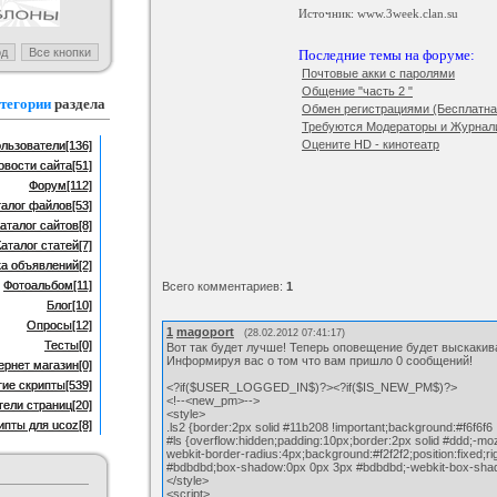
setTimeout(
Источник: www.3week.clan.su
function(){
$('#ls').animate({top:'-=120'},350);},15000
тличных web-иконок
Тёмно-красный шаблон для блога
}
)
 :
Иконки и кнопки для
Категория :
Для блога
Последние темы на форуме:
</script>
сайта
<div id="ls">
Почтовые акки с паролями
Здравствуйте, <b>$USERNAME$</b>!<br
Общение "часть 2 "
<b>$UNREAD_PM$</b> 1 and $UNREAD_
тегории
раздела
сообщений!новое личное сообщение!<br><br
Обмен регистрациями (Бесплатная
target="_blank"><b>Прочитать</b></a></c
Требуются Модераторы и Журнал
</div>
<!--</new_pm>-->
Оцените HD - кинотеатр
льзователи
[136]
овости сайта
[51]
Форум
[112]
талог файлов
[53]
аталог сайтов
[8]
Каталог статей
[7]
ка объявлений
[2]
Фотоальбом
[11]
Всего комментариев
:
1
Блог
[10]
Опросы
[12]
1
magoport
(28.02.2012 07:41:17)
Тесты
[0]
Вот так будет лучше! Теперь оповещение будет выскакива
Информируя вас о том что вам пришло 0 сообщений!
ернет магазин
[0]
гие скрипты
[539]
<?if($USER_LOGGED_IN$)?><?if($IS_NEW_PM$)?>
<!--<new_pm>-->
тели страниц
[20]
<style>
ипты для ucoz
[8]
.ls2 {border:2px solid #11b208 !important;background:#f6f6f6 
#ls {overflow:hidden;padding:10px;border:2px solid #ddd;-mo
webkit-border-radius:4px;background:#f2f2f2;position:fixed;
#bdbdbd;box-shadow:0px 0px 3px #bdbdbd;-webkit-box-sha
</style>
<script>