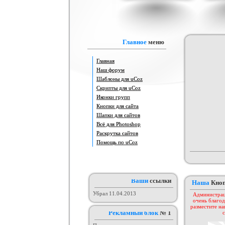
Адаптация шаблона Animeland
Часы с календарём
Красив
(под uCoz)
Пор
Категория :
Другие
Категория :
Другие скрипты
Катего
Главное
меню
Главная
Наш форум
Шаблоны для uCoz
Скрипты для uCoz
Иконки групп
Кнопки для сайта
Шапки для сайтов
Оригинал нового шаблона сайта
Всё для Photoshop
Шаблон от KEY-CS #3
3aka4ka
Категория :
Софт шаблоны
Категория :
Игровые
Кат
Раскрутка сайтов
Помощь по uCoz
Ваши
ссылки
Наша
Кно
Убрал 11.04.2013
Администрац
очень благод
разместите на
Рекламный блок
№ 1
с