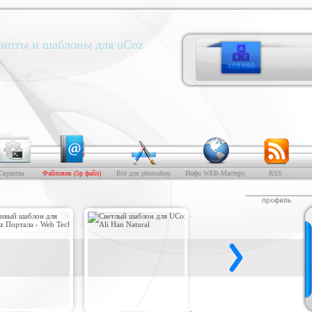
ипты и шаблоны для uCoz
Скрипты
Файловик (5р файл)
Всё для photoshop
Инфо WEB-Мастеру
RSS