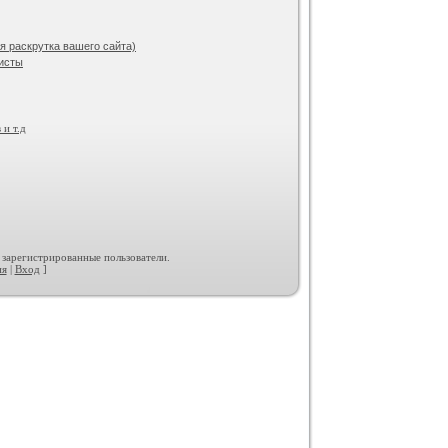
 раскрутка вашего сайта)
исты
 и т.д
 зарегистрированные пользователи.
ия
|
Вход
]