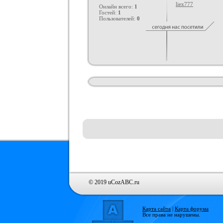
liex777
Онлайн всего:
1
Гостей:
1
Пользователей:
0
© 2019 uCozABC.ru
Карта сайта
|
Карта форума
Все права не нарушены.