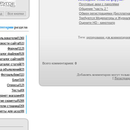
Почтовые акки с паролями
Общение "часть 2 "
тличных web-иконок
Тёмно-красный шаблон для блога
Обмен регистрациями (Бесплатная
 :
Иконки и кнопки для
Категория :
Для блога
сайта
Требуются Модераторы и Журнал
Оцените HD - кинотеатр
тегории
раздела
Теги:
цитирование для комментариев
льзователи
[136]
овости сайта
[51]
Форум
[112]
талог файлов
[53]
аталог сайтов
[8]
Всего комментариев
:
0
Каталог статей
[7]
ка объявлений
[2]
Фотоальбом
[11]
Добавлять комментарии могут только
[
Регистрац
Блог
[10]
Опросы
[12]
Тесты
[0]
ернет магазин
[0]
гие скрипты
[539]
тели страниц
[20]
ипты для ucoz
[8]