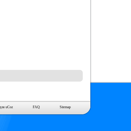
для uCoz
FAQ
Sitemap