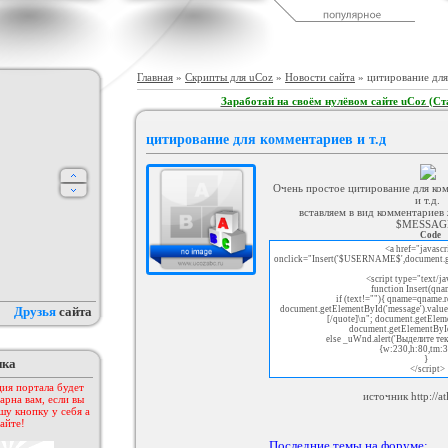
ый шаблон для Warez
Светлый шаблон для UCoz - Ali
Игровой Шаблон "GamePress"
тала - Web Tech
Han Natural
для Ucoz
рия :
Софт шаблоны
Категория :
Другие
Категория :
Игровые
Главная
»
Скрипты для uCoz
»
Новости сайта
» цитирование для
Заработай на своём нулёвом сайте uCoz (Ст
цитирование для комментариев и т.д
Очень простое цитирование для ко
и т.д.
вставляем в вид комментариев
$MESSAG
Code
uSMS
test drive unlimited2
Оригинальный шаблон
<a href="javascr
"Promobil" для Ucoz
onclick="Insert('$USERNAME$',document.g
егория :
Другие
Категория :
Игровые
Категория :
Софт шаблоны
<script type="text/j
function Insert(qna
if (text!=""){ qname=qname.rep
Друзья
сайта
document.getElementById('message').valu
[/quote]\n"; document.getElem
document.getElementByI
else _uWnd.alert('Выделите текс
{w:230,h:80,tm:
}
пка
</script>
ия портала будет
источник http://atl
арна вам, если вы
шу кнопку у себя а
айте!
Последние темы на форуме: