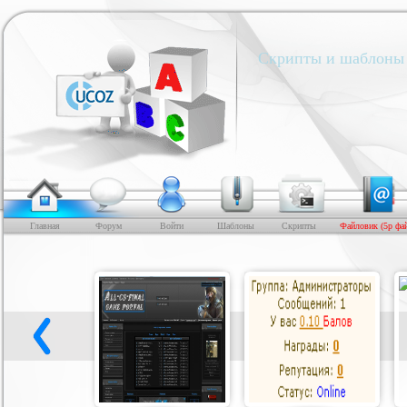
Скрипты и шаблоны 
Главная
Форум
Войти
Шаблоны
Скрипты
Файловик (5р фа