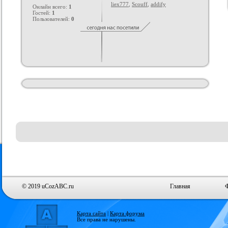
liex777
,
Scouff
,
addify
Онлайн всего:
1
Гостей:
1
Пользователей:
0
© 2019 uCozABC.ru
Главная
Карта сайта
|
Карта форума
Все права не нарушены.