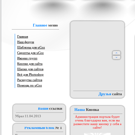
IProwebber + PSD
Игровой шаблон cs 1.6
Скрипт подсчет баллов за посты
Ша
ля uCoz
на форуме uCoz
ория :
Ucoz
Категория :
Игровые
Категория :
Пользователи
Главное
меню
Главная
Наш форум
Шаблоны для uCoz
Скрипты для uCoz
Иконки групп
Кнопки для сайта
Шапки для сайтов
айтов музыкальной
Всё для Photoshop
Шаблон для Ucoz : Irene
Сборник лучших шаблонов
ботающих на движке
уходящего года
ория :
Ucoz
Категория :
Ucoz
Категория :
Ucoz
Раскрутка сайтов
uCoz.
Помощь по uCoz
Друзья
сайта
Ваши
ссылки
Наша
Кнопка
Убрал 11.04.2013
Администрация портала будет
очень благодарна вам, если вы
разместите нашу кнопку у себя а
Рекламный блок
№ 1
сайте!