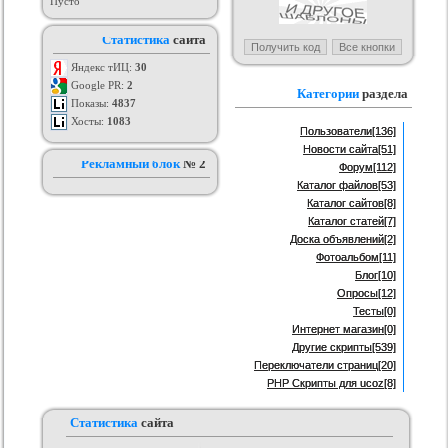
Пусто
я ucoz BsGames
Шаблон для ucoz Wow-Good
Оригинальный шаблон сайта
Ад
Статистика
сайта
uNI-Lite для uCoz
ория :
Ucoz
Категория :
Ucoz
Категория :
Ucoz
Яндекс тИЦ:
30
Google PR:
2
Категории
раздела
Показы:
4837
Хосты:
1083
Пользователи
[136]
Новости сайта
[51]
Рекламный блок
№ 2
Форум
[112]
Каталог файлов
[53]
Каталог сайтов
[8]
Каталог статей
[7]
Доска объявлений
[2]
Фотоальбом
[11]
Блог
[10]
Опросы
[12]
Тесты
[0]
Интернет магазин
[0]
Другие скрипты
[539]
Переключатели страниц
[20]
PHP Скрипты для ucoz
[8]
Статистика
сайта