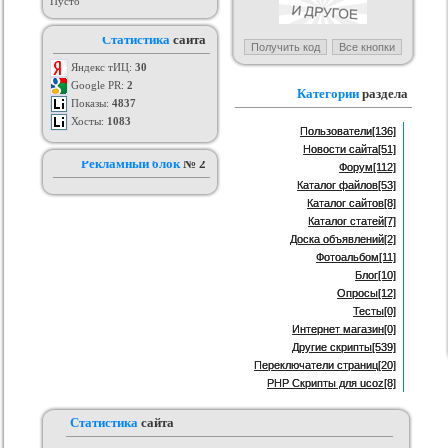
Пусто
ый шаблон для ucoz
MyApp
Набор отличных web-иконок
Тём
Статистика
сайта
му сталкер.
рия :
Игровые
Категория :
Мобильные
Категория :
Иконки и кнопки для
сайта
Яндекс тИЦ:
30
Google PR:
2
Категории
раздела
Показы:
4837
Хосты:
1083
Пользователи
[136]
Новости сайта
[51]
Рекламный блок
№ 2
Форум
[112]
Каталог файлов
[53]
Каталог сайтов
[8]
Каталог статей
[7]
Доска объявлений
[2]
Фотоальбом
[11]
Блог
[10]
Опросы
[12]
Тесты
[0]
Интернет магазин
[0]
Другие скрипты
[539]
Переключатели страниц
[20]
PHP Скрипты для ucoz
[8]
Статистика
сайта