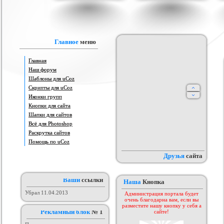
аблона Animeland
Часы с календарём
Красивый шаблон для Warez
Св
од uCoz)
Портала - Web Tech
рия :
Другие
Категория :
Другие скрипты
Категория :
Софт шаблоны
Главное
меню
Главная
Наш форум
Шаблоны для uCoz
Скрипты для uCoz
Иконки групп
Кнопки для сайта
Шапки для сайтов
ого шаблона сайта
Всё для Photoshop
Шаблон от KEY-CS #3
uSMS
aka4ka
 :
Софт шаблоны
Категория :
Игровые
Категория :
Другие
Раскрутка сайтов
Помощь по uCoz
Друзья
сайта
Ваши
ссылки
Наша
Кнопка
Убрал 11.04.2013
Администрация портала будет
очень благодарна вам, если вы
разместите нашу кнопку у себя а
Рекламный блок
№ 1
сайте!