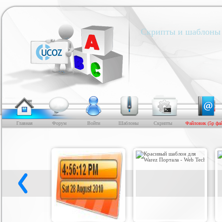
Скрипты и шаблоны 
Главная
Форум
Войти
Шаблоны
Скрипты
Файловик (5р фа