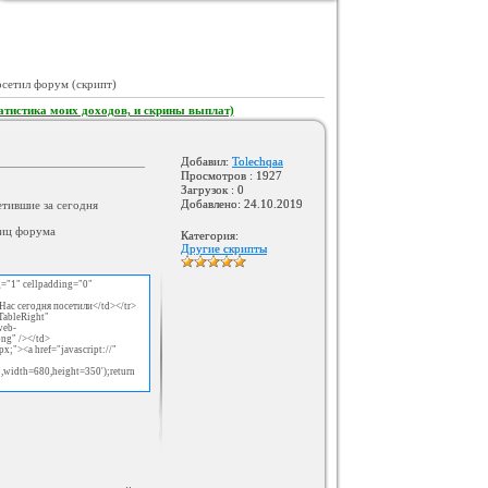
Оригинал Шаблона Сайта Gold-
Gaming для Ucoz
Категория :
Игровые
осетил форум (cкрипт)
атистика моих доходов, и скрины выплат)
Добавил:
Tolechqaa
Просмотров : 1927
Загрузок : 0
Добавлено: 24.10.2019
етившие за сегодня
ниц форума
Категория:
Другие скрипты
Оригинал шаблона Ucoz-Mir
Категория :
Ucoz
g="1" cellpadding="0"
>Нас сегодня посетили</td></tr>
TableRight"
web-
png" /></td>
x;"><a href="javascript://"
=1,width=680,height=350');return