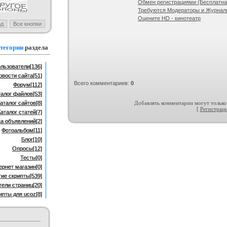
Обмен регистрациями (Бесплатная
Требуются Модераторы и Журнал
тличных web-иконок
Тёмно-красный шаблон для блога
Оцените HD - кинотеатр
 :
Иконки и кнопки для
Категория :
Для блога
сайта
тегории
раздела
льзователи
[136]
овости сайта
[51]
Всего комментариев
:
0
Форум
[112]
талог файлов
[53]
аталог сайтов
[8]
Добавлять комментарии могут только
[
Регистрац
Каталог статей
[7]
ка объявлений
[2]
Фотоальбом
[11]
Блог
[10]
Опросы
[12]
Тесты
[0]
ернет магазин
[0]
гие скрипты
[539]
тели страниц
[20]
ипты для ucoz
[8]