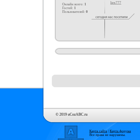
liex777
Онлайн всего:
1
Гостей:
1
Пользователей:
0
© 2019 uCozABC.ru
Карта сайта
|
Карта форума
Все права не нарушены.