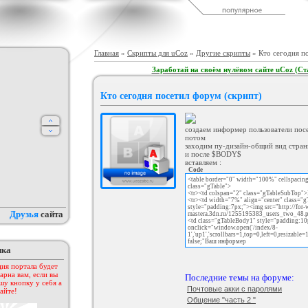
ый шаблон для Warez
Светлый шаблон для UCoz - Ali
Игровой Шаблон "GamePress"
тала - Web Tech
Han Natural
для Ucoz
рия :
Софт шаблоны
Категория :
Другие
Категория :
Игровые
Главная
»
Скрипты для uCoz
»
Другие скрипты
» Кто сегодня п
Заработай на своём нулёвом сайте uCoz (Ст
Кто сегодня посетил форум (cкрипт)
создаем информер пользователи пос
потом
заходим пу-дизайн-общий вид стра
и после $BODY$
вставляем :
uSMS
test drive unlimited2
Оригинальный шаблон
Code
"Promobil" для Ucoz
егория :
Другие
Категория :
Игровые
Категория :
Софт шаблоны
<table border="0" width="100%" cellspacin
class="gTable">
<tr><td colspan="2" class="gTableSubTop"
<tr><td width="7%" align="center" class="g
style="padding:7px;"><img src="http://for-
Друзья
сайта
mastera.3dn.ru/1255195383_users_two_48.
<td class="gTableBody1" style="padding:10p
onclick="window.open('/index/8-
1','up1','scrollbars=1,top=0,left=0,resizable
false;"Ваш информер
пка
ия портала будет
арна вам, если вы
Последние темы на форуме:
шу кнопку у себя а
Почтовые акки с паролями
айте!
Общение "часть 2 "