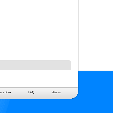
для uCoz
FAQ
Sitemap