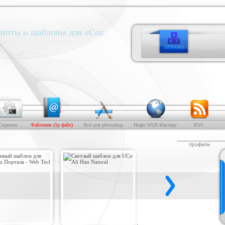
ипты и шаблоны для uCoz
Скрипты
Файловик (5р файл)
Всё для photoshop
Инфо WEB-Мастеру
RSS