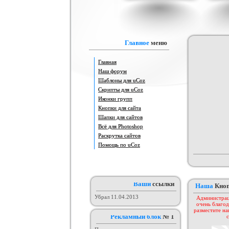
Адаптация шаблона Animeland
Часы с календарём
Красив
(под uCoz)
Пор
Категория :
Другие
Категория :
Другие скрипты
Катего
Главное
меню
Главная
Наш форум
Шаблоны для uCoz
Скрипты для uCoz
Иконки групп
Кнопки для сайта
Шапки для сайтов
Оригинал нового шаблона сайта
Всё для Photoshop
Шаблон от KEY-CS #3
3aka4ka
Категория :
Софт шаблоны
Категория :
Игровые
Кат
Раскрутка сайтов
Помощь по uCoz
Ваши
ссылки
Наша
Кно
Убрал 11.04.2013
Администрац
очень благод
разместите на
Рекламный блок
№ 1
с