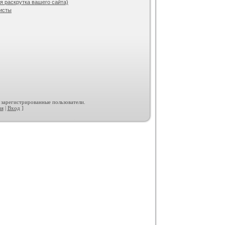
 раскрутка вашего сайта)
исты
 зарегистрированные пользователи.
ия
|
Вход
]