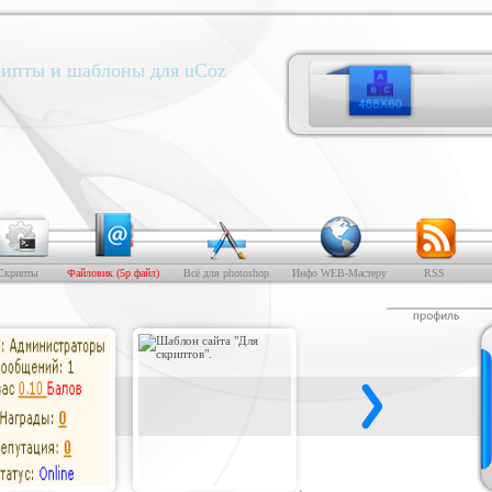
ипты и шаблоны для uCoz
Скрипты
Файловик (5р файл)
Всё для photoshop
Инфо WEB-Мастеру
RSS