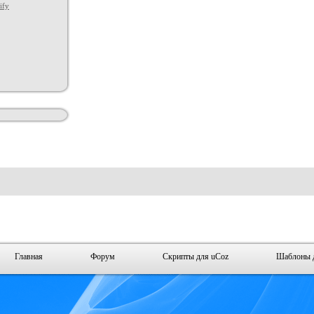
ify
Главная
Форум
Скрипты для uCoz
Шаблоны 