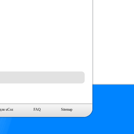
для uCoz
FAQ
Sitemap