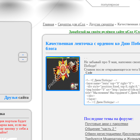
дсчет баллов за посты
Шаблон сайта "Для скриптов".
Коллекция шаблонов № 1
а форуме uCoz
(Музыка)
ория :
Пользователи
Категория :
Ucoz
Категория :
Ucoz
Главная
»
Скрипты для uCoz
»
Другие скрипты
» Качественная 
Заработай на своём нулёвом сайте uCoz (Ст
Качественная ленточка с орденом ко Дню Поб
блога
·
·
Не забывай про 9 мая, напомни свои
Победе!
Ставим после открывающегося тега 
Code
к лучших шаблонов
KIBER
Тёмный шаблон Call of Duty для
<!-- <С Днем Победы> -->
ходящего года
ucoz
тегория :
Ucoz
Категория :
Игровые
Категория :
Игровые
<layer name="lenta" top="0" right="0">
<div style="position:fixed; top:0; right:0;"
<img border="0" src="http://pulse-of-life.ru
title="Мы помним! Мы гордимся! С Днем 
</div>
Друзья
сайта
</layer>
<!-- < С Днем Победы> -->
пка
Последние темы на форуме:
ия портала будет
Почтовые акки с паролями
арна вам, если вы
шу кнопку у себя а
Общение "часть 2 "
айте!
Обмен регистрациями (Бесплатная
Требуются Модераторы и Журнал