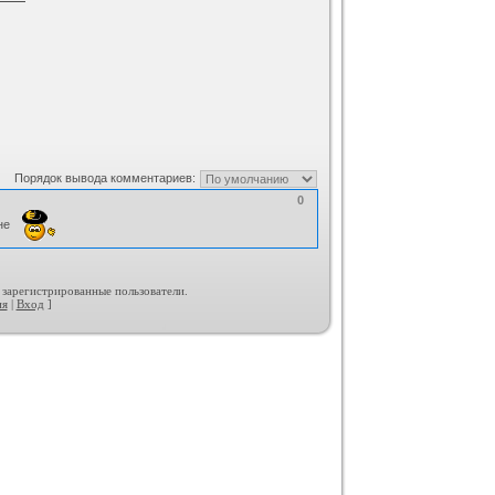
Порядок вывода комментариев:
0
дне
 зарегистрированные пользователи.
ия
|
Вход
]