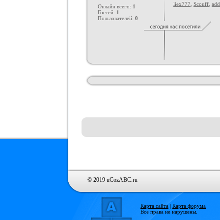
liex777
,
Scouff
,
add
Онлайн всего:
1
Гостей:
1
Пользователей:
0
© 2019 uCozABC.ru
Карта сайта
|
Карта форума
Все права не нарушены.