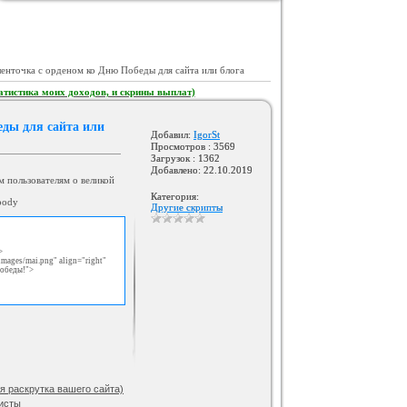
GAMESHOP ДЛЯ UCOZ +
КОНСТРУКТОР И ФОРУМ
Категория :
Игровые
ленточка с орденом ко Дню Победы для сайта или блога
атистика моих доходов, и скрины выплат)
еды для сайта или
Добавил:
IgorSt
Просмотров : 3569
Загрузок : 1362
Добавлено: 22.10.2019
м пользователям о великой
Категория:
body
Другие скрипты
Шаблон BsGame для uCoz
Категория :
Игровые
>
/images/mai.png" align="right"
Победы!">
 раскрутка вашего сайта)
исты