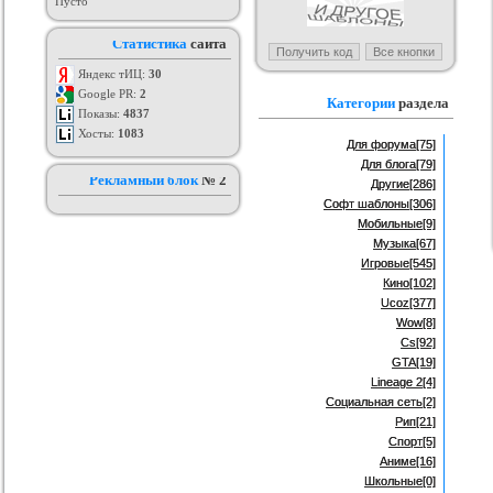
Пусто
T шаблон для uCoz
Скачать Шаблон "uCoz Portal"
Counter Strike Global Offensive
Статистика
сайта
для uCoz
ория :
Ucoz
Категория :
Ucoz
Категория :
Cs
Яндекс тИЦ:
30
Google PR:
2
Категории
раздела
Показы:
4837
Хосты:
1083
Для форума
[75]
Для блога
[79]
Рекламный блок
№ 2
Другие
[286]
Софт шаблоны
[306]
Мобильные
[9]
Музыка
[67]
Игровые
[545]
Кино
[102]
Ucoz
[377]
Wow
[8]
Cs
[92]
GTA
[19]
Lineage 2
[4]
Социальная сеть
[2]
Рип
[21]
Спорт
[5]
Аниме
[16]
Школьные
[0]