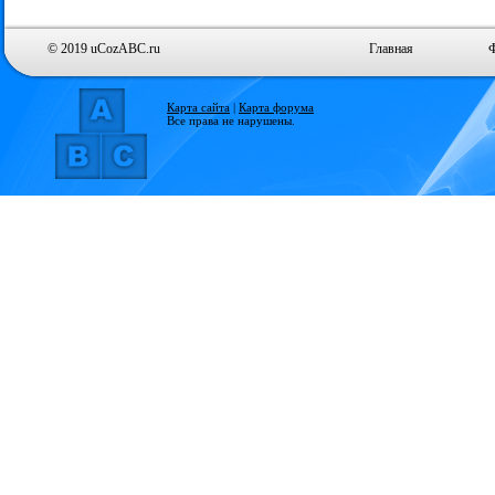
© 2019 uCozABC.ru
Главная
Карта сайта
|
Карта форума
Все права не нарушены.