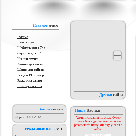
is Android для uCoz
Адаптация шаблона Animeland
Чёрно-серый шаблон для uCoz
Ша
(под uCoz)
ория :
Ucoz
Категория :
Другие
Категория :
Кино
Главное
меню
Главная
Наш форум
Шаблоны для uCoz
Скрипты для uCoz
Иконки групп
Кнопки для сайта
Шапки для сайтов
ет баллов за посты
Всё для Photoshop
рип ucodes.ru
Шаблон в стиле панели
О
оруме uCoz
упровления uCoz.
 :
Пользователи
Категория :
Другие
Категория :
Ucoz
Раскрутка сайтов
Помощь по uCoz
Друзья
сайта
Ваши
ссылки
Наша
Кнопка
Убрал 11.04.2013
Администрация портала будет
очень благодарна вам, если вы
разместите нашу кнопку у себя а
Рекламный блок
№ 1
сайте!