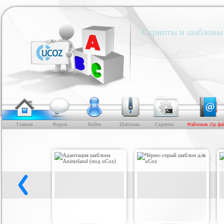
Скрипты и шаблоны 
Главная
Форум
Войти
Шаблоны
Скрипты
Файловик (5р фа