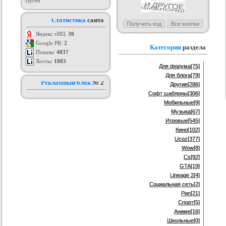
Пусто
аблона GamingOff
РИП шаблона сайта TFiles для
Шаблон BsGame для uCoz
Статистика
сайта
ucoz
рия :
Игровые
Категория :
Игровые
Категория :
Игровые
Яндекс тИЦ:
30
Google PR:
2
Категории
раздела
Показы:
4837
Хосты:
1083
Для форума
[75]
Для блога
[79]
Рекламный блок
№ 2
Другие
[286]
Софт шаблоны
[306]
Мобильные
[9]
Музыка
[67]
Игровые
[545]
Кино
[102]
Ucoz
[377]
Wow
[8]
Cs
[92]
GTA
[19]
Lineage 2
[4]
Социальная сеть
[2]
Рип
[21]
Спорт
[5]
Аниме
[16]
Школьные
[0]