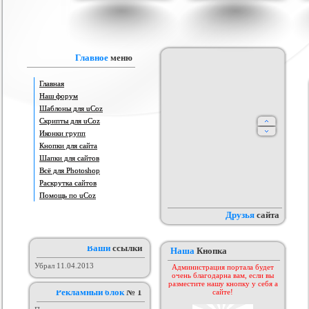
я ucoz Wow-Good
Игровой шаблон cs 1.6
Скрипт подсчет баллов за посты
Ша
на форуме uCoz
ория :
Ucoz
Категория :
Игровые
Категория :
Пользователи
Главное
меню
Главная
Наш форум
Шаблоны для uCoz
Скрипты для uCoz
Иконки групп
Кнопки для сайта
Шапки для сайтов
айтов музыкальной
Всё для Photoshop
Шаблон для Ucoz : Irene
Шаблон для ucoz Gaming Off.
ботающих на движке
ория :
Ucoz
Категория :
Ucoz
Категория :
Игровые
Раскрутка сайтов
uCoz.
Помощь по uCoz
Друзья
сайта
Ваши
ссылки
Наша
Кнопка
Убрал 11.04.2013
Администрация портала будет
очень благодарна вам, если вы
разместите нашу кнопку у себя а
Рекламный блок
№ 1
сайте!