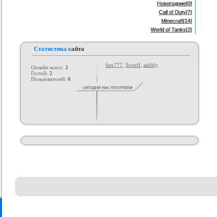
Новогодние
[0]
Call of Duty
[7]
Minecraft
[14]
World of Tanks
[2]
Статистика
сайта
liex777
,
Scouff
,
addify
Онлайн всего:
2
Гостей:
2
Пользователей:
0