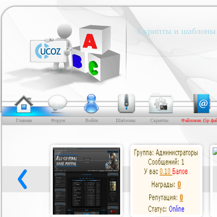
Скрипты и шаблоны 
Главная
Форум
Войти
Шаблоны
Скрипты
Файловик (5р фа