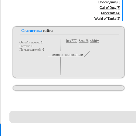
Новогодние
[0]
Call of Duty
[7]
Minecraft
[14]
World of Tanks
[2]
Статистика
сайта
liex777
,
Scouff
,
addify
Онлайн всего:
1
Гостей:
1
Пользователей:
0