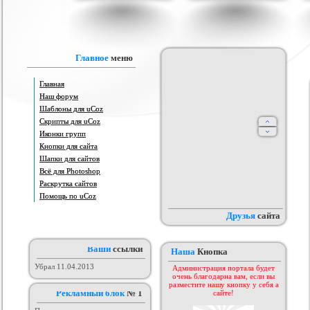
IProwebber + PSD
Игровой шаблон cs 1.6
Скрипт подсчет баллов за посты
Ша
ля uCoz
на форуме uCoz
ория :
Ucoz
Категория :
Игровые
Категория :
Пользователи
Главное
меню
Главная
Наш форум
Шаблоны для uCoz
Скрипты для uCoz
Иконки групп
Кнопки для сайта
Шапки для сайтов
айтов музыкальной
Всё для Photoshop
Шаблон для Ucoz : Irene
Сборник лучших шаблонов
ботающих на движке
уходящего года
ория :
Ucoz
Категория :
Ucoz
Категория :
Ucoz
Раскрутка сайтов
uCoz.
Помощь по uCoz
Друзья
сайта
Ваши
ссылки
Наша
Кнопка
Убрал 11.04.2013
Администрация портала будет
очень благодарна вам, если вы
разместите нашу кнопку у себя а
Рекламный блок
№ 1
сайте!