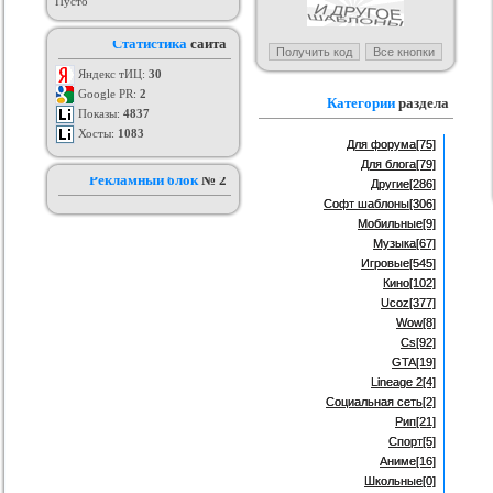
Пусто
я ucoz BsGames
Шаблон для ucoz Wow-Good
Оригинальный шаблон сайта
Ад
Статистика
сайта
uNI-Lite для uCoz
ория :
Ucoz
Категория :
Ucoz
Категория :
Ucoz
Яндекс тИЦ:
30
Google PR:
2
Категории
раздела
Показы:
4837
Хосты:
1083
Для форума
[75]
Для блога
[79]
Рекламный блок
№ 2
Другие
[286]
Софт шаблоны
[306]
Мобильные
[9]
Музыка
[67]
Игровые
[545]
Кино
[102]
Ucoz
[377]
Wow
[8]
Cs
[92]
GTA
[19]
Lineage 2
[4]
Социальная сеть
[2]
Рип
[21]
Спорт
[5]
Аниме
[16]
Школьные
[0]