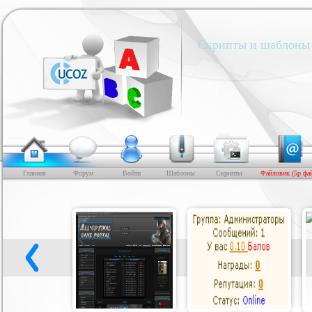
Скрипты и шаблоны 
Главная
Форум
Войти
Шаблоны
Скрипты
Файловик (5р фа