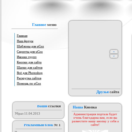
sign for You для
Красивый SOFT шаблон для uCoz
Тёмный качественный шаблон
Ш
ucoz
для игрового портала
 :
Софт шаблоны
Категория :
Ucoz
Категория :
Игровые
Главное
меню
Главная
Наш форум
Шаблоны для uCoz
Скрипты для uCoz
Иконки групп
Кнопки для сайта
Шапки для сайтов
блон для сайта на
Всё для Photoshop
RIP шаблона сайта ward-cs для
Уникальный шаблон сайта DIO-
Ш
Ucoz
ucoz
NESKA
рия :
Другие
Категория :
Игровые
Категория :
Игровые
Раскрутка сайтов
Помощь по uCoz
Друзья
сайта
Ваши
ссылки
Наша
Кнопка
Убрал 11.04.2013
Администрация портала будет
очень благодарна вам, если вы
разместите нашу кнопку у себя а
Рекламный блок
№ 1
сайте!