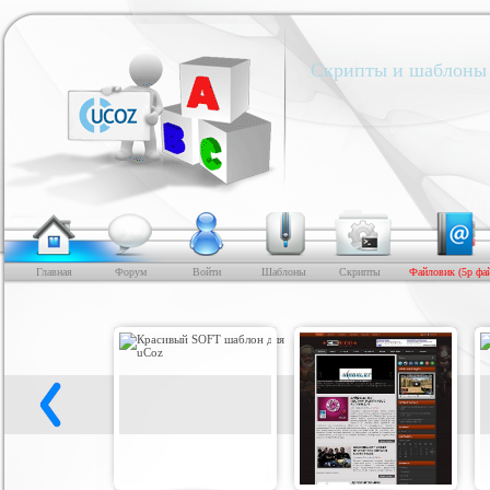
Скрипты и шаблоны 
Главная
Форум
Войти
Шаблоны
Скрипты
Файловик (5р фа