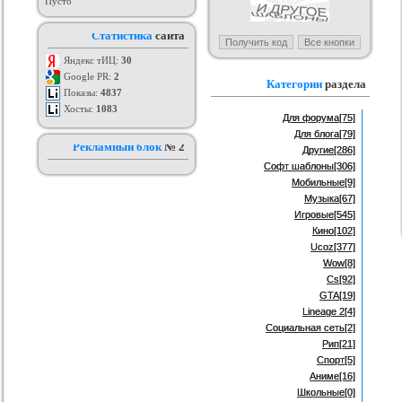
Пусто
н Студии для uCoz
Шаблон Dst-Team для uCoz
Оригинал шаблона 3week для
Ор
Статистика
сайта
uCoz
ория :
Ucoz
Категория :
Ucoz
Категория :
Ucoz
Яндекс тИЦ:
30
Google PR:
2
Категории
раздела
Показы:
4837
Хосты:
1083
Для форума
[75]
Для блога
[79]
Рекламный блок
№ 2
Другие
[286]
Софт шаблоны
[306]
Мобильные
[9]
Музыка
[67]
Игровые
[545]
Кино
[102]
Ucoz
[377]
Wow
[8]
Cs
[92]
GTA
[19]
Lineage 2
[4]
Социальная сеть
[2]
Рип
[21]
Спорт
[5]
Аниме
[16]
Школьные
[0]