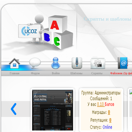
Скрипты и шаблоны 
Главная
Форум
Войти
Шаблоны
Скрипты
Файловик (5р фа