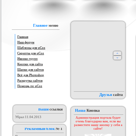
IProwebber + PSD
Игровой шаблон cs 1.6
Скрипт подсчет баллов за посты
Ша
ля uCoz
на форуме uCoz
ория :
Ucoz
Категория :
Игровые
Категория :
Пользователи
Главное
меню
Главная
Наш форум
Шаблоны для uCoz
Скрипты для uCoz
Иконки групп
Кнопки для сайта
Шапки для сайтов
айтов музыкальной
Всё для Photoshop
Шаблон для Ucoz : Irene
Сборник лучших шаблонов
ботающих на движке
уходящего года
ория :
Ucoz
Категория :
Ucoz
Категория :
Ucoz
Раскрутка сайтов
uCoz.
Помощь по uCoz
Друзья
сайта
Ваши
ссылки
Наша
Кнопка
Убрал 11.04.2013
Администрация портала будет
очень благодарна вам, если вы
разместите нашу кнопку у себя а
Рекламный блок
№ 1
сайте!