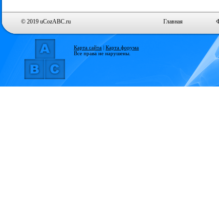
© 2019 uCozABC.ru
Главная
Карта сайта
|
Карта форума
Все права не нарушены.