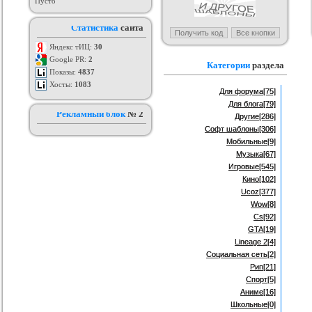
Пусто
я ucoz BsGames
Шаблон для ucoz Wow-Good
Оригинальный шаблон сайта
Ад
Статистика
сайта
uNI-Lite для uCoz
ория :
Ucoz
Категория :
Ucoz
Категория :
Ucoz
Яндекс тИЦ:
30
Google PR:
2
Категории
раздела
Показы:
4837
Хосты:
1083
Для форума
[75]
Для блога
[79]
Рекламный блок
№ 2
Другие
[286]
Софт шаблоны
[306]
Мобильные
[9]
Музыка
[67]
Игровые
[545]
Кино
[102]
Ucoz
[377]
Wow
[8]
Cs
[92]
GTA
[19]
Lineage 2
[4]
Социальная сеть
[2]
Рип
[21]
Спорт
[5]
Аниме
[16]
Школьные
[0]