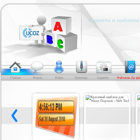
Скрипты и шаблоны 
Главная
Форум
Войти
Шаблоны
Скрипты
Файловик (5р фа