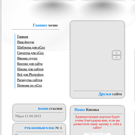
аблона Animeland
Часы с календарём
Красивый шаблон для Warez
Св
од uCoz)
Портала - Web Tech
рия :
Другие
Категория :
Другие скрипты
Категория :
Софт шаблоны
Главное
меню
Главная
Наш форум
Шаблоны для uCoz
Скрипты для uCoz
Иконки групп
Кнопки для сайта
Шапки для сайтов
ого шаблона сайта
Всё для Photoshop
Шаблон от KEY-CS #3
uSMS
aka4ka
 :
Софт шаблоны
Категория :
Игровые
Категория :
Другие
Раскрутка сайтов
Помощь по uCoz
Друзья
сайта
Ваши
ссылки
Наша
Кнопка
Убрал 11.04.2013
Администрация портала будет
очень благодарна вам, если вы
разместите нашу кнопку у себя а
Рекламный блок
№ 1
сайте!