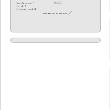
liex777
Онлайн всего:
1
Гостей:
1
Пользователей:
0