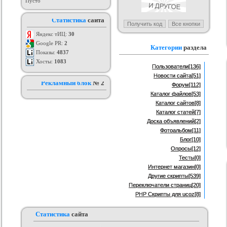
Пусто
ый шаблон для ucoz
MyApp
Набор отличных web-иконок
Тём
Статистика
сайта
му сталкер.
рия :
Игровые
Категория :
Мобильные
Категория :
Иконки и кнопки для
сайта
Яндекс тИЦ:
30
Google PR:
2
Категории
раздела
Показы:
4837
Хосты:
1083
Пользователи
[136]
Новости сайта
[51]
Рекламный блок
№ 2
Форум
[112]
Каталог файлов
[53]
Каталог сайтов
[8]
Каталог статей
[7]
Доска объявлений
[2]
Фотоальбом
[11]
Блог
[10]
Опросы
[12]
Тесты
[0]
Интернет магазин
[0]
Другие скрипты
[539]
Переключатели страниц
[20]
PHP Скрипты для ucoz
[8]
Статистика
сайта