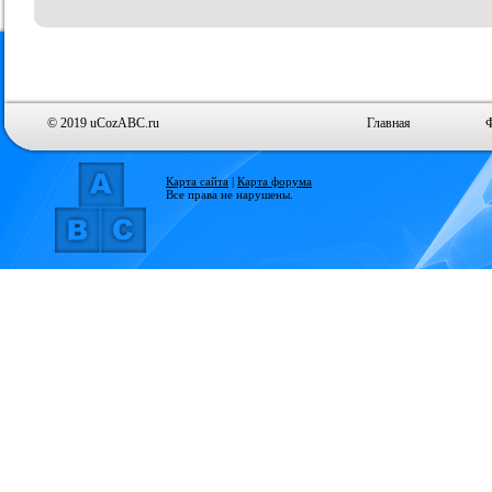
© 2019 uCozABC.ru
Главная
Карта сайта
|
Карта форума
Все права не нарушены.