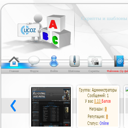
Скрипты и шаблоны 
Главная
Форум
Войти
Шаблоны
Скрипты
Файловик (5р фа