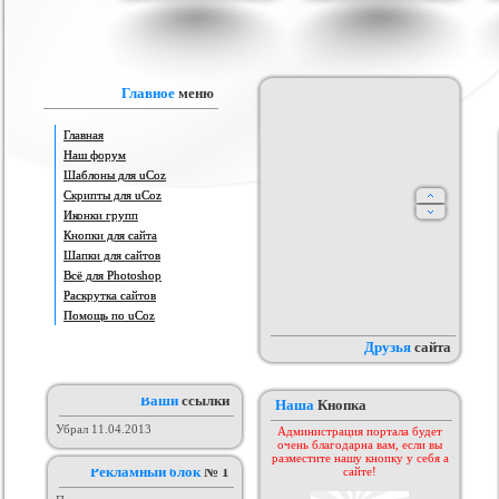
IProwebber + PSD
Игровой шаблон cs 1.6
Скрипт подсчет баллов за посты
Ша
ля uCoz
на форуме uCoz
ория :
Ucoz
Категория :
Игровые
Категория :
Пользователи
Главное
меню
Главная
Наш форум
Шаблоны для uCoz
Скрипты для uCoz
Иконки групп
Кнопки для сайта
Шапки для сайтов
айтов музыкальной
Всё для Photoshop
Шаблон для Ucoz : Irene
Сборник лучших шаблонов
ботающих на движке
уходящего года
ория :
Ucoz
Категория :
Ucoz
Категория :
Ucoz
Раскрутка сайтов
uCoz.
Помощь по uCoz
Друзья
сайта
Ваши
ссылки
Наша
Кнопка
Убрал 11.04.2013
Администрация портала будет
очень благодарна вам, если вы
разместите нашу кнопку у себя а
Рекламный блок
№ 1
сайте!