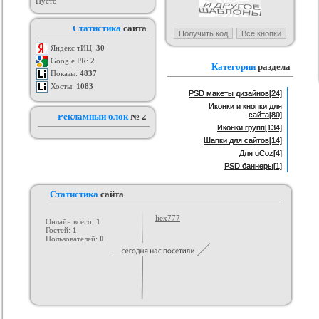
Пусто
я ucoz BsGames
Шаблон для ucoz Wow-Good
Оригинальный шаблон сайта
Ад
Статистика
сайта
uNI-Lite для uCoz
ория :
Ucoz
Категория :
Ucoz
Категория :
Ucoz
Яндекс тИЦ:
30
Google PR:
2
Категории
раздела
Показы:
4837
Хосты:
1083
PSD макеты дизайнов
[24]
Иконки и кнопки для
сайта
[80]
Рекламный блок
№ 2
Иконки групп
[134]
Шапки для сайтов
[14]
Для uCoz
[4]
PSD баннеры
[1]
Статистика
сайта
liex777
Онлайн всего:
1
Гостей:
1
Пользователей:
0