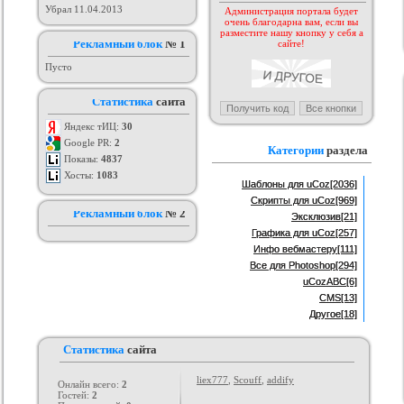
Убрал 11.04.2013
Администрация портала будет
очень благодарна вам, если вы
аблона GamingOff
РИП шаблона сайта TFiles для
Шаблон BsGame для uCoz
разместите нашу кнопку у себя а
ucoz
рия :
Игровые
Рекламный блок
Категория :
№ 1
Игровые
Категория :
Игровые
сайте!
Пусто
Статистика
сайта
Яндекс тИЦ:
30
Google PR:
2
Категории
раздела
Показы:
4837
Хосты:
1083
Шаблоны для uCoz
[2036]
Скрипты для uCoz
[969]
Рекламный блок
№ 2
Эксклюзив
[21]
Графика для uCoz
[257]
Инфо вебмастеру
[111]
Все для Photoshop
[294]
uCozABC
[6]
CMS
[13]
Другое
[18]
Статистика
сайта
liex777
,
Scouff
,
addify
Онлайн всего:
2
Гостей:
2