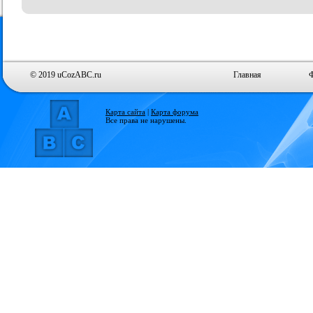
© 2019 uCozABC.ru
Главная
Карта сайта
|
Карта форума
Все права не нарушены.