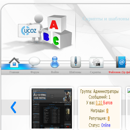
Скрипты и шаблоны 
Главная
Форум
Войти
Шаблоны
Скрипты
Файловик (5р фа