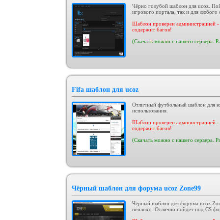
Чёрно голубой шаблон для ucoz. Пой
игрового портала, так и для любого 
Шаблон проверен администрацией - 
содержит багов!
(Скачать можно с нашего сервера. Р
Fifa шаблон для ucoz
Отличный футбольный шаблон для юк
использования.
Шаблон проверен администрацией - 
содержит багов!
(Скачать можно с нашего сервера. Р
Чёрный шаблон для форума ucoz Zone99
Чёрный шаблон для форума ucoz Zon
неплохо. Отлично пойдёт под CS фо