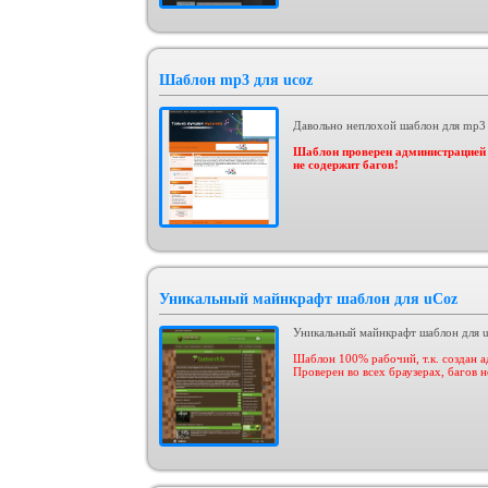
Шаблон mp3 для ucoz
Давольно неплохой шаблон для mp3 
Шаблон проверен администрацией -
не содержит багов!
Уникальный майнкрафт шаблон для uCoz
Уникальный майнкрафт шаблон для 
Шаблон 100% рабочий, т.к. создан 
Проверен во всех браузерах, багов 