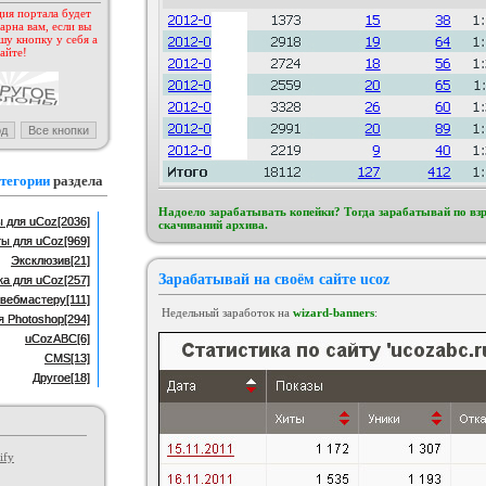
ия портала будет
арна вам, если вы
н BsGame для uCoz
Шаблон для ucoz BsGames
шу кнопку у себя а
егория :
Игровые
Категория :
Ucoz
айте!
тегории
раздела
Надоело зарабатывать копейки? Тогда зарабатывай по вз
 для uCoz
[2036]
скачиваний архива.
ты для uCoz
[969]
Эксклюзив
[21]
Зарабатывай на своём сайте ucoz
ка для uCoz
[257]
вебмастеру
[111]
Недельный заработок на
wizard-banners
:
я Photoshop
[294]
uCozABC
[6]
CMS
[13]
Другое
[18]
ify