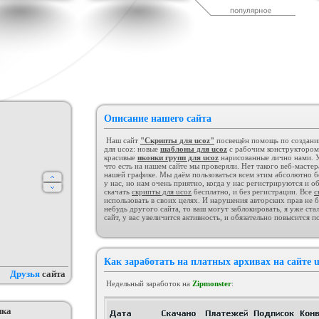
дсчет баллов за посты
Шаблон сайта "Для скриптов".
Коллекция шаблонов № 1
а форуме uCoz
(Музыка)
ория :
Пользователи
Категория :
Ucoz
Категория :
Ucoz
Описание нашего сайта
Наш сайт
"Скрипты для ucoz"
посвещён помощь по созданию 
для ucoz: новые
шаблоны для ucoz
с рабочим конструктором
красивые
иконки групп для ucoz
нарисованные лично нами. У
что есть на нашем сайте мы проверяли. Нет такого веб-масте
нашей графике. Мы даём пользоваться всем этим абсолютно бе
для ucoz Gaming Off.
Сборник лучших шаблонов
KIBER
у нас, но нам очень приятно, когда у нас регистрируются и о
уходящего года
егория :
Игровые
Категория :
Ucoz
Категория :
Игровые
скачать
скрипты для ucoz
бесплатно, и без регистрации. Все
с
использовать в своих целях. И нарушения авторских прав не б
небудь другого сайта, то ваш могут заблокировать, я уже ст
сайт, у вас увеличится активность, и обязательно повысится п
Как заработать на платных архивах на сайте u
Друзья
сайта
Недельный заработок на
Zipmonster
:
пка