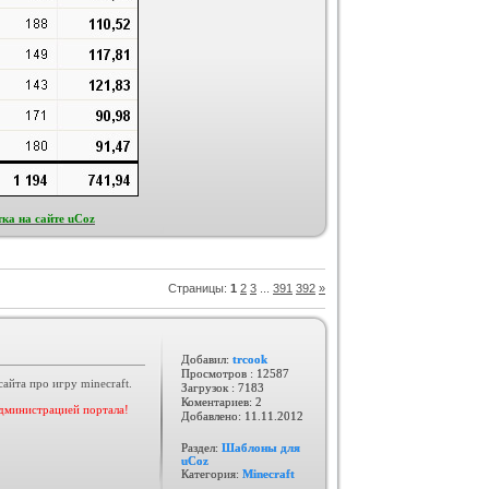
ка на сайте uCoz
Страницы
:
1
2
3
...
391
392
»
Добавил:
trcook
Просмотров : 12587
йта про игру minecraft.
Загрузок : 7183
Коментариев: 2
администрацией портала!
Добавлено:
11.11.2012
Раздел:
Шаблоны для
uCoz
Категория:
Minecraft