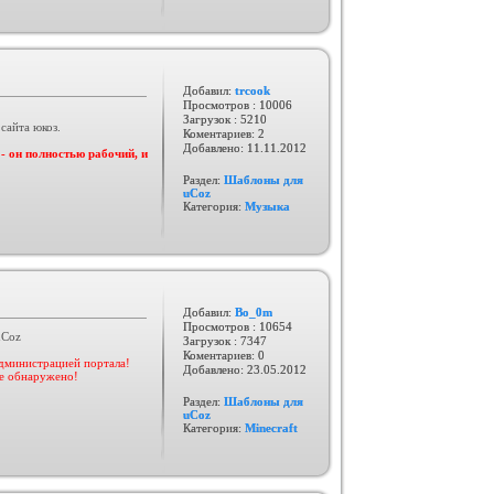
Добавил:
trcook
Просмотров : 10006
Загрузок : 5210
сайта юкоз.
Коментариев: 2
Добавлено:
11.11.2012
 он полностью рабочий, и
Раздел:
Шаблоны для
uCoz
Категория:
Музыка
Добавил:
Bo_0m
Просмотров : 10654
uCoz
Загрузок : 7347
Коментариев: 0
администрацией портала!
Добавлено:
23.05.2012
не обнаружено!
Раздел:
Шаблоны для
uCoz
Категория:
Minecraft