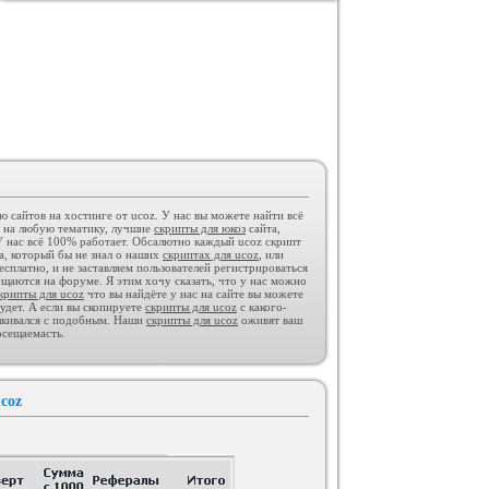
GAMESHOP ДЛЯ UCOZ +
КОНСТРУКТОР И ФОРУМ
Категория :
Игровые
сайтов на хостинге от ucoz. У нас вы можете найти всё
 на любую тематику, лучшие
скрипты для юкоз
сайта,
 нас всё 100% работает. Обсалютно каждый ucoz скрипт
ра, который бы не знал о наших
скриптах для ucoz
, или
сплатно, и не заставляем пользователей регистрироваться
Тёмный шаблон Call of Duty для
бщаются на форуме. Я этим хочу сказать, что у нас можно
ucoz
Категория :
Игровые
крипты для ucoz
что вы найдёте у нас на сайте вы можете
удет. А если вы скопируете
скрипты для ucoz
с какого-
алкивался с подобным. Наши
скрипты для ucoz
оживят ваш
осещаемасть.
coz