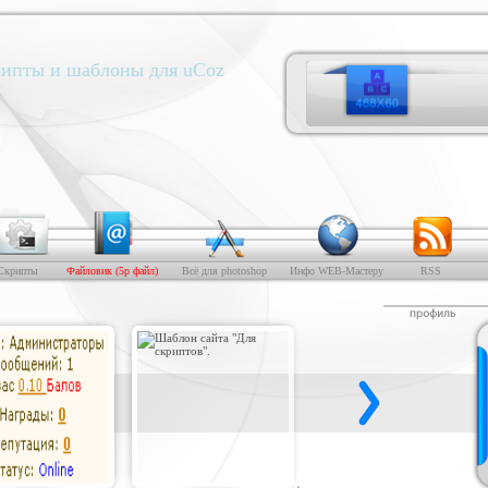
ипты и шаблоны для uCoz
Скрипты
Файловик (5р файл)
Всё для photoshop
Инфо WEB-Мастеру
RSS