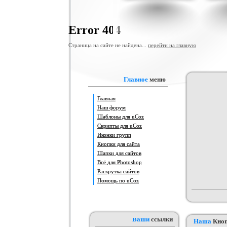
Шаблон для ucoz Wow-Good
Игровой шаблон cs 1.6
Скрипт по
н
Категория :
Ucoz
Категория :
Игровые
Катег
Error 404
Страница на сайте не найдена...
перейти на главную
Главное
меню
Главная
Наш форум
Шаблоны для uCoz
Шаблон для сайтов музыкальной
Шаблон для Ucoz : Irene
Шаблон 
Скрипты для uCoz
тематики, работающих на движке
Категория :
Ucoz
Категория :
Ucoz
Кат
Иконки групп
uCoz.
Кнопки для сайта
Шапки для сайтов
Всё для Photoshop
Раскрутка сайтов
Помощь по uCoz
Ваши
ссылки
Наша
Кно