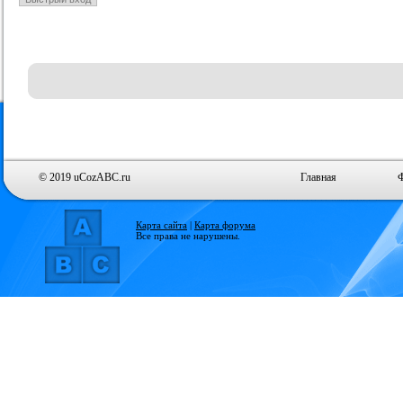
© 2019 uCozABC.ru
Главная
Карта сайта
|
Карта форума
Все права не нарушены.