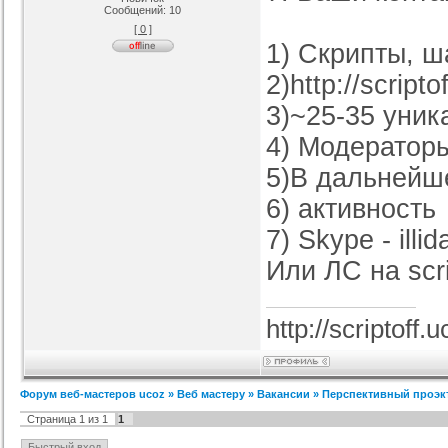
Сообщений:
10
[ 0 ]
н Студии для uCoz
Шаблон Dst-Team для uCoz
Оригинал шаблона 3week для
Ор
1) Скрипты, ш
uCoz
ория :
Ucoz
Категория :
Ucoz
Категория :
Ucoz
2)http://scripto
3)~25-35 уник
4) Модератор
5)В дальнейш
6) активность
7) Skype - illi
Или ЛС на scri
http://scriptoff.
Форум веб-мастеров ucoz
»
Веб мастеру
»
Вакансии
»
Перспективный проэкт 
Страница
1
из
1
1