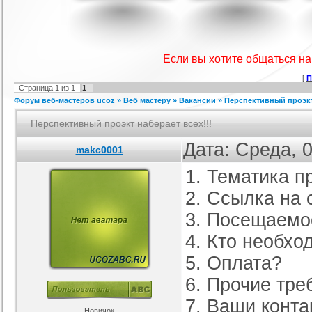
sign for You для
Красивый SOFT шаблон для uCoz
Тёмный качественный шаблон
Ш
ucoz
для игрового портала
 :
Софт шаблоны
Категория :
Ucoz
Категория :
Игровые
Если вы хотите общаться н
[
П
Страница
1
из
1
1
Форум веб-мастеров ucoz
»
Веб мастеру
»
Вакансии
»
Перспективный проэкт 
Перспективный проэкт наберает всех!!!
Дата: Среда, 
makc0001
1. Тематика п
блон для сайта на
RIP шаблона сайта ward-cs для
Уникальный шаблон сайта DIO-
Ш
Ucoz
ucoz
NESKA
рия :
Другие
Категория :
Игровые
Категория :
Игровые
2. Ссылка на 
3. Посещаемо
4. Кто необхо
5. Оплата?
6. Прочие тре
7. Ваши конта
Новичок