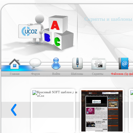
Скрипты и шаблоны 
Главная
Форум
Войти
Шаблоны
Скрипты
Файловик (5р фа