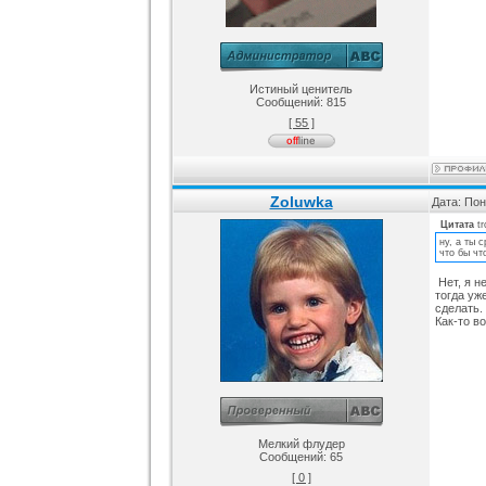
Истиный ценитель
Сообщений:
815
[ 55 ]
Zoluwka
Дата: Пон
Цитата
t
ну, а ты 
что бы чт
Нет, я н
тогда уж
сделать.
Как-то во
Мелкий флудер
Сообщений:
65
[ 0 ]