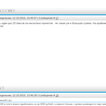
SOFT шаблон для uCoz
Шаблон 7Themes для uCoz
тегория :
Ucoz
Категория :
Ucoz
едельник, 12.10.2015, 13:45:57 | Сообщение #
17
ь один раз 25 баксов на несколько проектов - не такая уж и большая сумма. На крайня
ле.
едельник, 12.10.2015, 13:46:28 | Сообщение #
18
митрий
(
)
00 в гогете можно зарабатывать не до 9000 рублей, а намного больше, скромно размещая по паре заяв