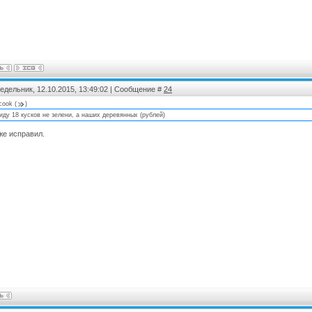
едельник, 12.10.2015, 13:49:02 | Сообщение #
24
rcook
(
)
иду 18 кусков не зелени, а наших деревянных (рублей)
же исправил.