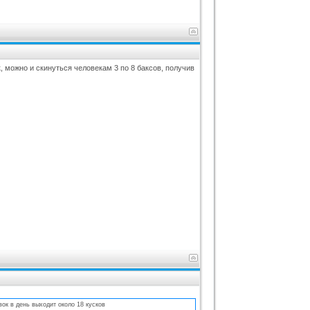
к, можно и скинуться человекам 3 по 8 баксов, получив
ок в день выходит около 18 кусков