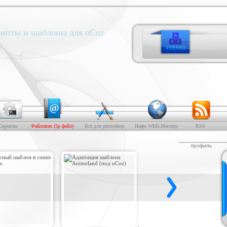
ипты и шаблоны для uCoz
Скрипты
Файловик (5р файл)
Всё для photoshop
Инфо WEB-Мастеру
RSS