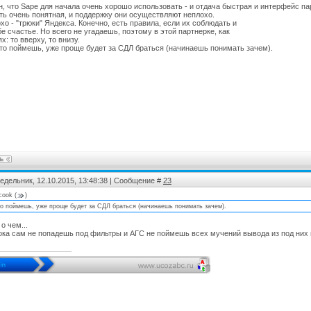
, что Sape для начала очень хорошо использовать - и отдача быстрая и интерфейс п
ть очень понятная, и поддержку они осуществляют неплохо.
хо - "трюки" Яндекса. Конечно, есть правила, если их соблюдать и
бе счастье. Но всего не угадаешь, поэтому в этой партнерке, как
х: то вверху, то внизу.
это поймешь, уже проще будет за СДЛ браться (начинаешь понимать зачем).
едельник, 12.10.2015, 13:48:38 | Сообщение #
23
rcook
(
)
то поймешь, уже проще будет за СДЛ браться (начинаешь понимать зачем).
 о чем...
ока сам не попадешь под фильтры и АГС не поймешь всех мучений вывода из под них и