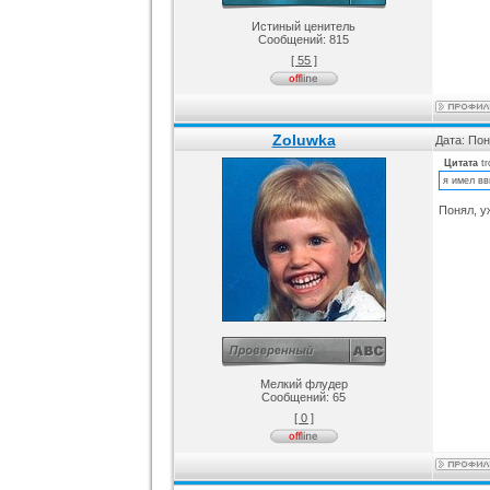
Истиный ценитель
Сообщений:
815
[ 55 ]
Zoluwka
Дата: Пон
Цитата
t
я имел вв
Понял, у
Мелкий флудер
Сообщений:
65
[ 0 ]