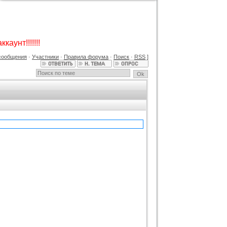
Шаблон CYBERZONA для uCoz
Категория :
Игровые
каунт!!!!!!!
сообщения
·
Участники
·
Правила форума
·
Поиск
·
RSS
]
Оригинальный шаблон vKadr
Категория :
Ucoz