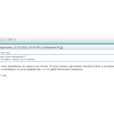
едельник, 12.10.2015, 13:47:09 | Сообщение #
20
rcook
(
)
сразу хотел миллионы?!?
о-то иметь, нужно что-то тратить
е хочу миллионы не сразу и не потом. Я хочу понять где можно сколько взять и за каку
е и выбирать из кучи вариантов, то что действительно сможешь
т так...