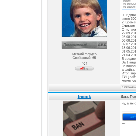
biggrin
по деньга
по времен
1. Единиц
итого 30
2. Време
Считаем
Стистика
22.09.20
25.08.20
06.08.20
02.07.20
18.06.20
31.05.20
Мелкий флудер
21.04.20
Сообщений:
65
В средне
За 1 апд
[ 0 ]
не понра
апдейта,
Итог: за
ТИЦ сайт
может со
trcook
Дата: Пон
ну, а ты
---