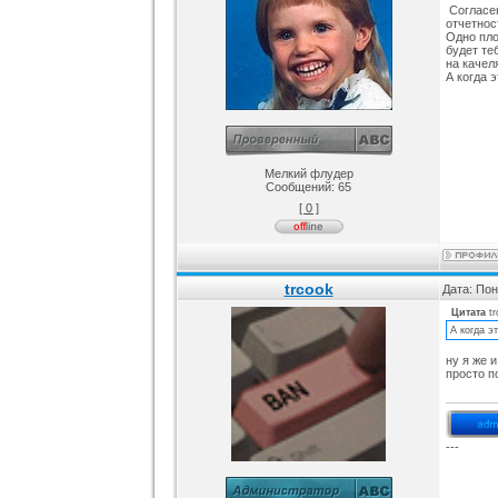
Согласен
отчетнос
Одно пло
будет те
на качеля
А когда 
Мелкий флудер
Сообщений:
65
[ 0 ]
trcook
Дата: Пон
Цитата
t
А когда э
ну я же и
просто п
---