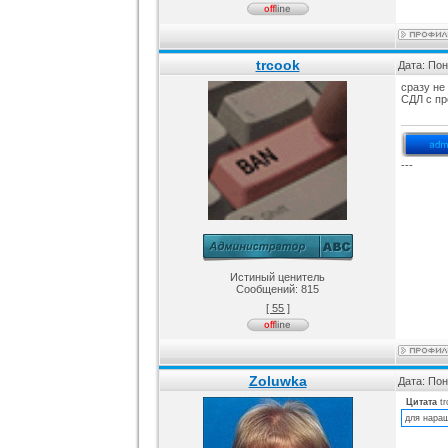
trcook
Дата: Пон
сразу не
СДЛ с пр
---
Истиный ценитель
Сообщений:
815
[ 55 ]
Zoluwka
Дата: Пон
Цитата
t
для нара