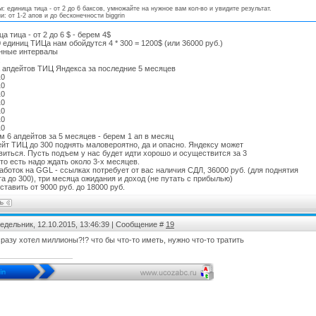
м: единица тица - от 2 до 6 баксов, умножайте на нужное вам кол-во и увидите результат.
и: от 1-2 апов и до бесконечности biggrin
а тица - от 2 до 6 $ - берем 4$
0 единиц ТИЦа нам обойдутся 4 * 300 = 1200$ (или 36000 руб.)
нные интервалы
:
 апдейтов ТИЦ Яндекса за последние 5 месяцев
10
10
10
10
10
10
10
м 6 апдейтов за 5 месяцев - берем 1 ап в месяц
ейт ТИЦ до 300 поднять маловероятно, да и опасно. Яндексу может
виться. Пусть подъем у нас будет идти хорошо и осуществится за 3
 то есть надо ждать около 3-х месяцев.
работок на GGL - ссылках потребует от вас наличия СДЛ, 36000 руб. (для поднятия
а до 300), три месяца ожидания и доход (не путать с прибылью)
ставить от 9000 руб. до 18000 руб.
едельник, 12.10.2015, 13:46:39 | Сообщение #
19
 сразу хотел миллионы?!? что бы что-то иметь, нужно что-то тратить