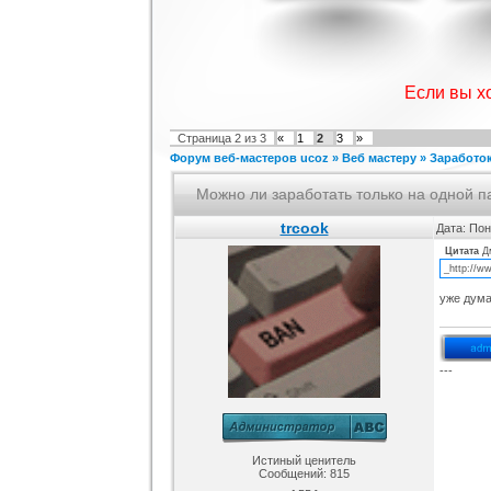
default
Полная Версия шаблона World-
Классный 
Soft для uCoz
Категория :
Ucoz
Категория :
Софт шаблоны
Кат
Если вы х
Страница
2
из
3
«
1
2
3
»
Форум веб-мастеров ucoz
»
Веб мастеру
»
Заработо
Можно ли заработать только на одной 
trcook
Дата: Пон
Цитата
Д
_http://w
Серый дизайн Manyfan для
Отличный фотошоп шаблон для
Скрипт по
сайтов системы ucoz
ucoz
н
Категория :
Другие
Категория :
Ucoz
Катег
уже дума
---
Истиный ценитель
Сообщений:
815