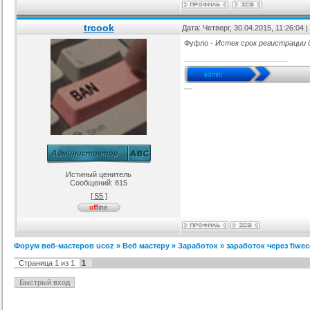
я ucoz BsGames
Шаблон для ucoz Wow-Good
Оригинальный шаблон сайта
Ад
trcook
Дата: Четверг, 30.04.2015, 11:26:04
uNI-Lite для uCoz
ория :
Ucoz
Категория :
Ucoz
Категория :
Ucoz
Фуфло -
Истек срок регистрации 
---
Истиный ценитель
Сообщений:
815
[ 55 ]
Форум веб-мастеров ucoz
»
Веб мастеру
»
Заработок
»
заработок через fiwe
Страница
1
из
1
1