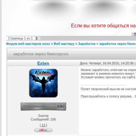
IProwebber + PSD
Игровой шаблон cs 1.6
Скрипт подсчет баллов за посты
Ша
ля uCoz
на форуме uCoz
ория :
Ucoz
Категория :
Игровые
Категория :
Пользователи
Если вы хотите общаться н
[
П
Страница
1
из
1
1
Форум веб-мастеров ucoz
»
Веб мастеру
»
Заработок
»
заработок через fiwe
заработок через fiwecopcos
Exten
Дата: Четверг, 16.04.2015, 14:20:36
Можно заработать отвечая на опро
занимает в ремени немного минут 1
айтов музыкальной
Шаблон для Ucoz : Irene
Сборник лучших шаблонов
Условия можно прочитать на сайте 
ботающих на движке
уходящего года
ория :
Ucoz
Категория :
Ucoz
Категория :
Ucoz
uCoz.
Полет творческой мысли не состоял
Прислушайтесь к голосу разума…С
Знаток
Сообщений:
106
[ 12 ]