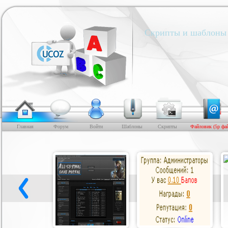
Скрипты и шаблоны 
Главная
Форум
Войти
Шаблоны
Скрипты
Файловик (5р фа