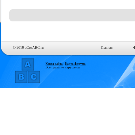
© 2019 uCozABC.ru
Главная
Карта сайта
|
Карта форума
Все права не нарушены.