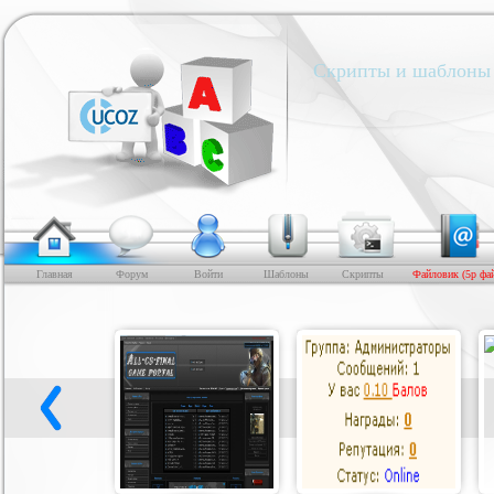
Скрипты и шаблоны 
Главная
Форум
Войти
Шаблоны
Скрипты
Файловик (5р фа