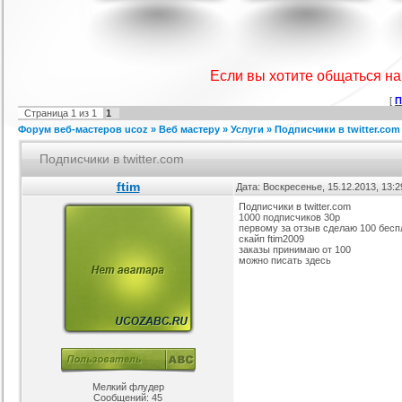
IProwebber + PSD
Игровой шаблон cs 1.6
Скрипт подсчет баллов за посты
Ша
ля uCoz
на форуме uCoz
ория :
Ucoz
Категория :
Игровые
Категория :
Пользователи
Если вы хотите общаться н
[
П
Страница
1
из
1
1
Форум веб-мастеров ucoz
»
Веб мастеру
»
Услуги
»
Подписчики в twitter.com
Подписчики в twitter.com
ftim
Дата: Воскресенье, 15.12.2013, 13:
Подписчики в twitter.com
1000 подписчиков 30р
айтов музыкальной
Шаблон для Ucoz : Irene
Сборник лучших шаблонов
первому за отзыв сделаю 100 бес
ботающих на движке
уходящего года
ория :
Ucoz
Категория :
Ucoz
Категория :
Ucoz
скайп ftim2009
uCoz.
заказы принимаю от 100
можно писать здесь
Мелкий флудер
Сообщений:
45