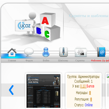
Скрипты и шаблоны 
Главная
Форум
Войти
Шаблоны
Скрипты
Файловик (5р фа