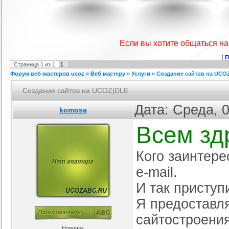
IProwebber + PSD
Игровой шаблон cs 1.6
Скрипт подсчет баллов за посты
Ша
ля uCoz
на форуме uCoz
ория :
Ucoz
Категория :
Игровые
Категория :
Пользователи
Если вы хотите общаться н
[
П
Страница
1
из
1
1
Форум веб-мастеров ucoz
»
Веб мастеру
»
Услуги
»
Создание сайтов на UCO
Создание сайтов на UCOZ|DLE
Дата: Среда, 
komosa
Всем зд
айтов музыкальной
Шаблон для Ucoz : Irene
Сборник лучших шаблонов
ботающих на движке
уходящего года
ория :
Ucoz
Категория :
Ucoz
Категория :
Ucoz
uCoz.
Кого заинтере
e-mail.
И так приступ
Я предоставля
сайтостроения
Новичок