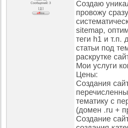
Создаю уникал
Сообщений:
3
[ 0 ]
я ucoz BsGames
Шаблон для ucoz Wow-Good
Оригинальный шаблон сайта
Ад
провожу сраз
uNI-Lite для uCoz
ория :
Ucoz
Категория :
Ucoz
Категория :
Ucoz
систематическ
sitemap, опт
теги h1 и т.п
статьи под те
раскрутке сай
Мои услуги к
Цены:
Создания сайт
перечисленных
тематику с пе
(домен .ru + п
Создание сайт
создания кате