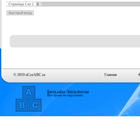
Страница
1
из
1
1
© 2019 uCozABC.ru
Главная
Карта сайта
|
Карта форума
Все права не нарушены.