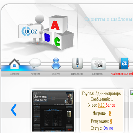
Скрипты и шаблоны 
Главная
Форум
Войти
Шаблоны
Скрипты
Файловик (5р фа