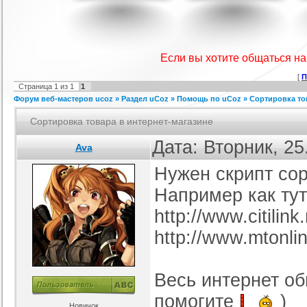
IProwebber + PSD
Игровой шаблон cs 1.6
Скрипт подсчет баллов за посты
Ша
ля uCoz
на форуме uCoz
ория :
Ucoz
Категория :
Игровые
Категория :
Пользователи
Если вы хотите общаться н
[
П
Страница
1
из
1
1
Форум веб-мастеров ucoz
»
Раздел uCoz
»
Помощь по uCoz
»
Сортировка то
Сортировка товара в интернет-магазине
Дата: Вторник, 25
Ava
Нужен скрипт сор
айтов музыкальной
Шаблон для Ucoz : Irene
Сборник лучших шаблонов
ботающих на движке
уходящего года
ория :
Ucoz
Категория :
Ucoz
Категория :
Ucoz
uCoz.
Например как тут
http://www.citili
http://www.mtonlin
Весь интернет об
помогите
)
Новичок