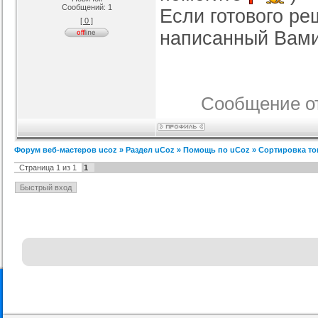
Сообщений:
1
Если готового реш
[ 0 ]
я ucoz BsGames
Шаблон для ucoz Wow-Good
Оригинальный шаблон сайта
Ад
написанный Вами 
uNI-Lite для uCoz
ория :
Ucoz
Категория :
Ucoz
Категория :
Ucoz
Сообщение о
Форум веб-мастеров ucoz
»
Раздел uCoz
»
Помощь по uCoz
»
Сортировка то
Страница
1
из
1
1