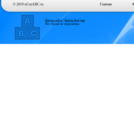
© 2019 uCozABC.ru
Главная
Карта сайта
|
Карта форума
Все права не нарушены.