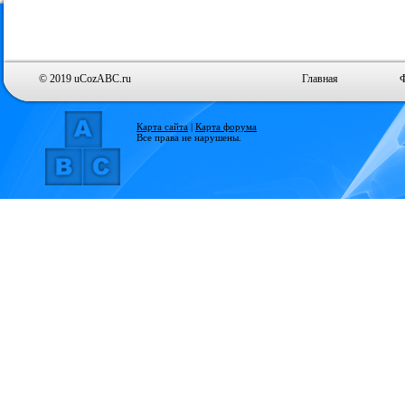
© 2019 uCozABC.ru
Главная
Карта сайта
|
Карта форума
Все права не нарушены.