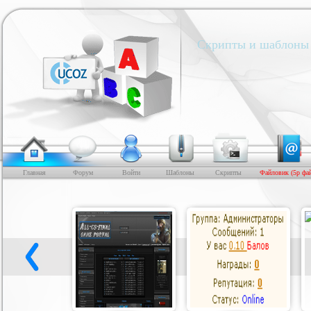
Скрипты и шаблоны 
Главная
Форум
Войти
Шаблоны
Скрипты
Файловик (5р фа