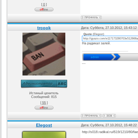
[ 0 ]
я ucoz BsGames
Шаблон для ucoz Wow-Good
Оригинальный шаблон сайта
Ад
uNI-Lite для uCoz
ория :
Ucoz
Категория :
Ucoz
Категория :
Ucoz
trcook
Дата: Суббота, 27.10.2012, 15:43:1
Quote
(
Elegost
)
http://gyazo.com/e117173280703e512668
На радикал залей.
---
Истиный ценитель
Сообщений:
815
[ 55 ]
Elegost
Дата: Суббота, 27.10.2012, 15:48:2
http://s018.radikal.ru/i519/1210/80/