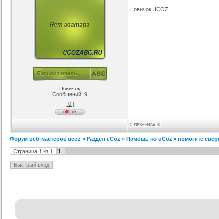
Новичок UCOZ
Новичок
Сообщений:
9
[ 0 ]
Форум веб-мастеров ucoz
»
Раздел uCoz
»
Помощь по uCoz
»
помогите свер
Страница
1
из
1
1