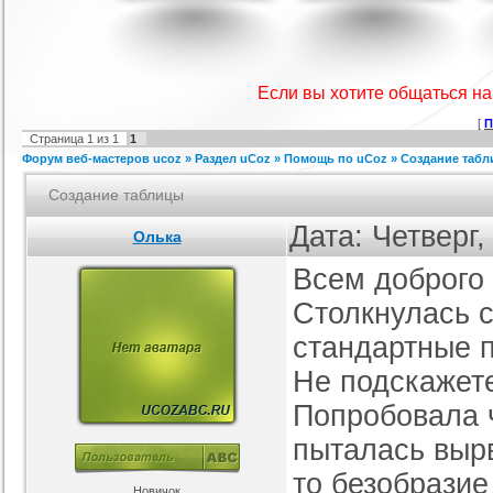
IProwebber + PSD
Игровой шаблон cs 1.6
Скрипт подсчет баллов за посты
Ша
ля uCoz
на форуме uCoz
ория :
Ucoz
Категория :
Игровые
Категория :
Пользователи
Если вы хотите общаться н
[
П
Страница
1
из
1
1
Форум веб-мастеров ucoz
»
Раздел uCoz
»
Помощь по uCoz
»
Создание таб
Создание таблицы
Дата: Четверг,
Олька
Всем доброго 
айтов музыкальной
Шаблон для Ucoz : Irene
Сборник лучших шаблонов
ботающих на движке
уходящего года
ория :
Ucoz
Категория :
Ucoz
Категория :
Ucoz
uCoz.
Столкнулась с
стандартные 
Не подскажете
Попробовала ч
пыталась вырв
то безобразие
Новичок