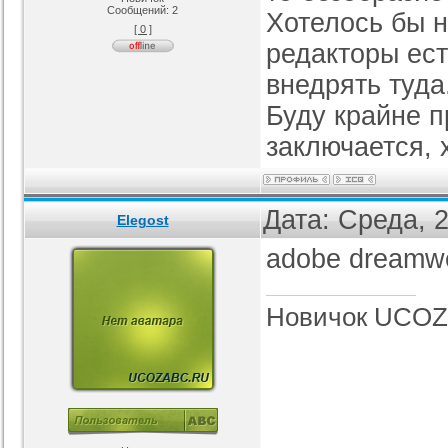
Сообщений:
2
Хотелось бы н
[ 0 ]
я ucoz BsGames
Шаблон для ucoz Wow-Good
Оригинальный шаблон сайта
Ад
редакторы ес
uNI-Lite для uCoz
ория :
Ucoz
Категория :
Ucoz
Категория :
Ucoz
внедрять туда
Буду крайне п
заключается, 
Дата: Среда, 
Elegost
adobe dreamw
Новичок UCOZ