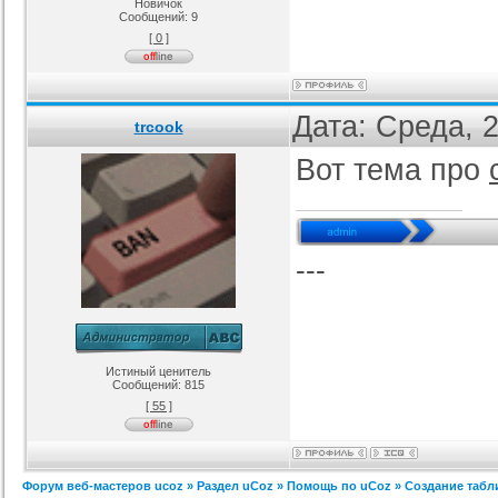
Новичок
Сообщений:
9
[ 0 ]
Дата: Среда, 
trcook
Вот тема про
---
Истиный ценитель
Сообщений:
815
[ 55 ]
Форум веб-мастеров ucoz
»
Раздел uCoz
»
Помощь по uCoz
»
Создание таб