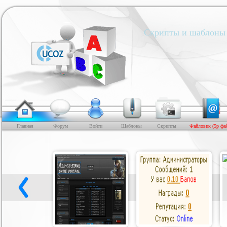
Скрипты и шаблоны 
Главная
Форум
Войти
Шаблоны
Скрипты
Файловик (5р фа