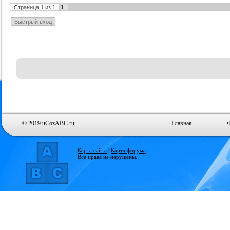
Страница
1
из
1
1
© 2019 uCozABC.ru
Главная
Карта сайта
|
Карта форума
Все права не нарушены.