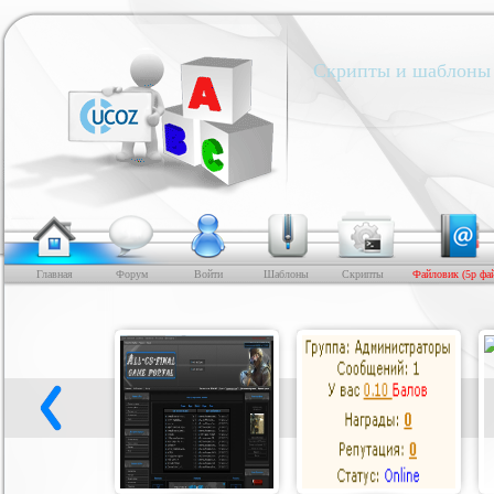
Скрипты и шаблоны 
Главная
Форум
Войти
Шаблоны
Скрипты
Файловик (5р фа