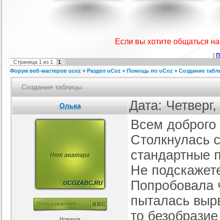
IProwebber + PSD
Игровой шаблон cs 1.6
Скрипт подсчет баллов за посты
Ша
ля uCoz
на форуме uCoz
ория :
Ucoz
Категория :
Игровые
Категория :
Пользователи
Если вы хотите общаться н
[
П
Страница
1
из
1
1
Форум веб-мастеров ucoz
»
Раздел uCoz
»
Помощь по uCoz
»
Создание таб
Создание таблицы
Дата: Четверг,
Олька
Всем доброго 
айтов музыкальной
Шаблон для Ucoz : Irene
Сборник лучших шаблонов
ботающих на движке
уходящего года
ория :
Ucoz
Категория :
Ucoz
Категория :
Ucoz
uCoz.
Столкнулась с
стандартные 
Не подскажете
Попробовала ч
пыталась вырв
то безобразие
Новичок