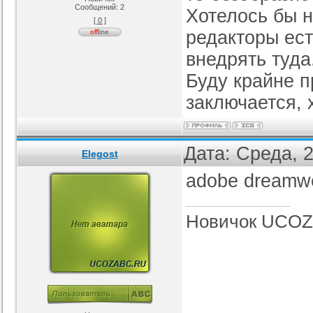
Сообщений:
2
Хотелось бы н
[ 0 ]
я ucoz BsGames
Шаблон для ucoz Wow-Good
Оригинальный шаблон сайта
Ад
редакторы ес
uNI-Lite для uCoz
ория :
Ucoz
Категория :
Ucoz
Категория :
Ucoz
внедрять туда
Буду крайне п
заключается, 
Дата: Среда, 
Elegost
adobe dreamw
Новичок UCOZ