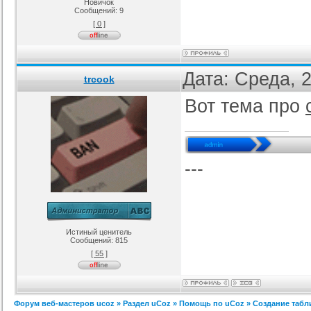
Новичок
Сообщений:
9
[ 0 ]
Дата: Среда, 
trcook
Вот тема про
---
Истиный ценитель
Сообщений:
815
[ 55 ]
Форум веб-мастеров ucoz
»
Раздел uCoz
»
Помощь по uCoz
»
Создание таб