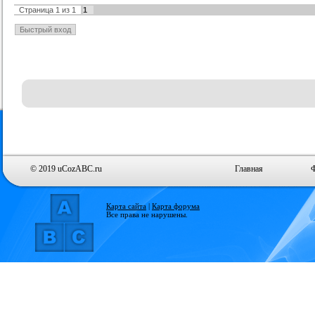
Страница
1
из
1
1
© 2019 uCozABC.ru
Главная
Карта сайта
|
Карта форума
Все права не нарушены.