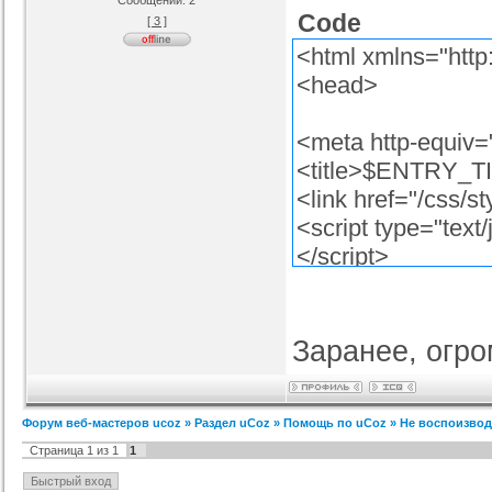
Сообщений:
2
Code
[ 3 ]
я ucoz BsGames
Шаблон для ucoz Wow-Good
Оригинальный шаблон сайта
Ад
<html xmlns="http
uNI-Lite для uCoz
ория :
Ucoz
Категория :
Ucoz
Категория :
Ucoz
<head>
<meta http-equiv="
<title>$ENTRY_TI
<link href="/css/st
<script type="text/
</script>
<script type="text/
VK.init({apiId: 268
</script>
Заранее, огро
<link href="/css/ni
<!--[if IE 7]><link
Форум веб-мастеров ucoz
»
Раздел uCoz
»
Помощь по uCoz
»
Не воспоизвод
[endif]-->
Страница
1
из
1
1
<!--[if IE 8]><link