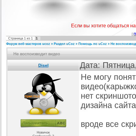
IProwebber + PSD
Игровой шаблон cs 1.6
Скрипт подсчет баллов за посты
Ша
ля uCoz
на форуме uCoz
ория :
Ucoz
Категория :
Игровые
Категория :
Пользователи
Если вы хотите общаться н
[
П
Страница
1
из
1
1
Форум веб-мастеров ucoz
»
Раздел uCoz
»
Помощь по uCoz
»
Не воспоизвод
Не воспоизводит видео
Дата: Пятница
Disel
Не могу понят
айтов музыкальной
Шаблон для Ucoz : Irene
Сборник лучших шаблонов
ботающих на движке
уходящего года
ория :
Ucoz
Категория :
Ucoz
Категория :
Ucoz
uCoz.
видео(карыжко
нет скриншото
дизайна сайта
вроде все скр
Новичок