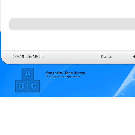
[endif]-->
<script type="text/
/* <![CDATA[ */
if(window.opera) {
type="text/css" />')
/* ]]> */
</script>
© 2019 uCozABC.ru
Главная
<!--Не трогать-->
<link type="text/c
Карта сайта
|
Карта форума
<script type="text/
Все права не нарушены.
<style type="text/
<?substr('</head>'
<!--Не трогать-->
<body>
$GLOBAL_AHEA
$GLOBAL_INFO