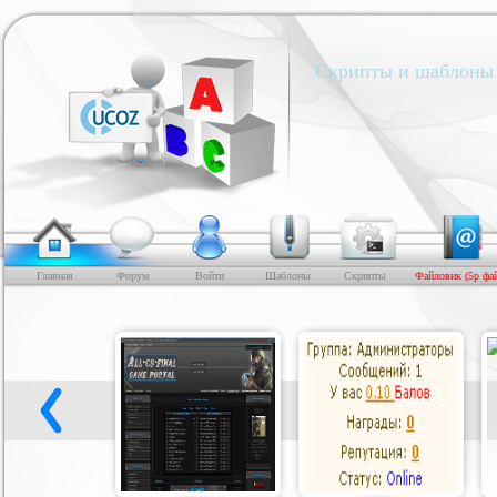
Скрипты и шаблоны 
Главная
Форум
Войти
Шаблоны
Скрипты
Файловик (5р фа