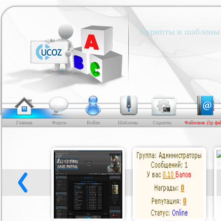
Скрипты и шаблоны 
Главная
Форум
Войти
Шаблоны
Скрипты
Файловик (5р фа