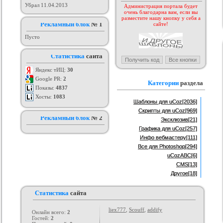
Убрал 11.04.2013
Администрация портала будет
очень благодарна вам, если вы
аблона GamingOff
РИП шаблона сайта TFiles для
Шаблон BsGame для uCoz
разместите нашу кнопку у себя а
ucoz
рия :
Игровые
Рекламный блок
Категория :
№ 1
Игровые
Категория :
Игровые
сайте!
Пусто
Статистика
сайта
Яндекс тИЦ:
30
Google PR:
2
Категории
раздела
Показы:
4837
Хосты:
1083
Шаблоны для uCoz
[2036]
Скрипты для uCoz
[969]
Рекламный блок
№ 2
Эксклюзив
[21]
Графика для uCoz
[257]
Инфо вебмастеру
[111]
Все для Photoshop
[294]
uCozABC
[6]
CMS
[13]
Другое
[18]
Статистика
сайта
liex777
,
Scouff
,
addify
Онлайн всего:
2
Гостей:
2