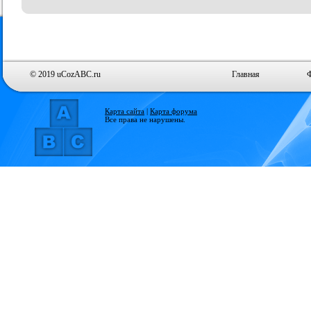
© 2019 uCozABC.ru
Главная
Карта сайта
|
Карта форума
Все права не нарушены.