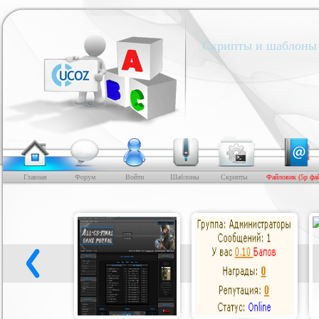
Скрипты и шаблоны 
Главная
Форум
Войти
Шаблоны
Скрипты
Файловик (5р фа