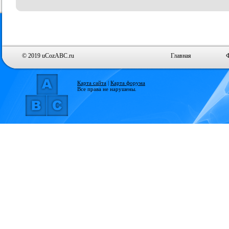
© 2019 uCozABC.ru
Главная
Карта сайта
|
Карта форума
Все права не нарушены.