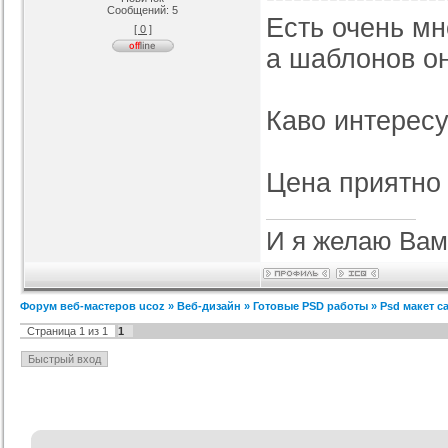
Сообщений:
5
Есть очень мн
[ 0 ]
аблона GamingOff
РИП шаблона сайта TFiles для
Шаблон BsGame для uCoz
ucoz
рия :
Игровые
Категория :
Игровые
Категория :
Игровые
а шаблонов о
Каво интересу
Цена приятно 
И я желаю Вам
Форум веб-мастеров ucoz
»
Веб-дизайн
»
Готовые PSD работы
»
Psd макет с
Страница
1
из
1
1