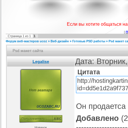
я ucoz Wow-Good
Игровой шаблон cs 1.6
Скрипт подсчет баллов за посты
Ша
на форуме uCoz
ория :
Ucoz
Категория :
Игровые
Категория :
Пользователи
Если вы хотите общаться н
[
П
Страница
1
из
1
1
Форум веб-мастеров ucoz
»
Веб-дизайн
»
Готовые PSD работы
»
Psd макет с
Psd макет сайта
Дата: Вторник
Legalise
Цитата
айтов музыкальной
Шаблон для Ucoz : Irene
Шаблон для ucoz Gaming Off.
ботающих на движке
ория :
Ucoz
Категория :
Ucoz
Категория :
Игровые
uCoz.
http://hostingkar
id=dd5e1d2a9f737
Он продаетса 
Добавлено
(2
--------------------
Новичок