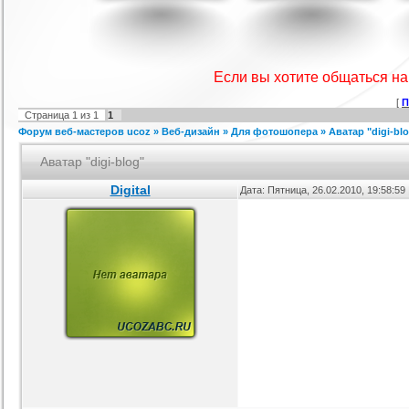
IProwebber + PSD
Игровой шаблон cs 1.6
Скрипт подсчет баллов за посты
Ша
ля uCoz
на форуме uCoz
ория :
Ucoz
Категория :
Игровые
Категория :
Пользователи
Если вы хотите общаться н
[
П
Страница
1
из
1
1
Форум веб-мастеров ucoz
»
Веб-дизайн
»
Для фотошопера
»
Аватар "digi-bl
Аватар "digi-blog"
Digital
Дата: Пятница, 26.02.2010, 19:58:5
айтов музыкальной
Шаблон для Ucoz : Irene
Сборник лучших шаблонов
ботающих на движке
уходящего года
ория :
Ucoz
Категория :
Ucoz
Категория :
Ucoz
uCoz.