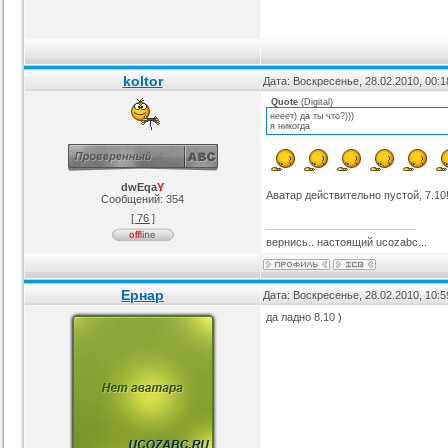
koltor
Дата: Воскресенье, 28.02.2010, 00:
Quote
(
Digital
)
нееет) да ты что?)))
я никогда
dwEqa
Y
Аватар действительно пустой, 7.10
Сообщений:
354
[ 76 ]
вернись.. настоящий ucozabc...
Ернар
Дата: Воскресенье, 28.02.2010, 10:
да ладно 8.10 )