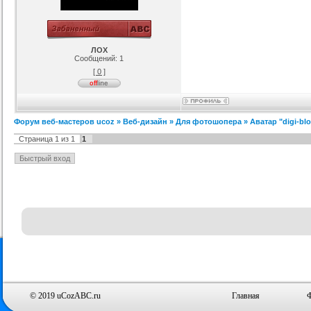
ЛОХ
Сообщений:
1
[ 0 ]
Форум веб-мастеров ucoz
»
Веб-дизайн
»
Для фотошопера
»
Аватар "digi-bl
Страница
1
из
1
1
© 2019 uCozABC.ru
Главная