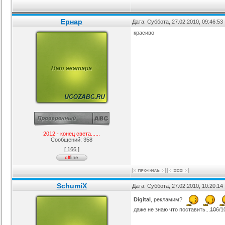
я ucoz BsGames
Шаблон для ucoz Wow-Good
Оригинальный шаблон сайта
Ад
Ернар
Дата: Суббота, 27.02.2010, 09:46:5
uNI-Lite для uCoz
ория :
Ucoz
Категория :
Ucoz
Категория :
Ucoz
красиво
2012 - конец света......
Сообщений:
358
[ 166 ]
SchumiX
Дата: Суббота, 27.02.2010, 10:20:1
Digital
, рекламим?
даже не знаю что поставить...
10
6/1