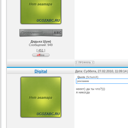
Дядька Шум)
Сообщений:
949
[ 451 ]
Digital
Дата: Суббота, 27.02.2010, 11:09:1
Quote
(
SchumiX
)
рекламим
нееет) да ты что?)))
я никогда