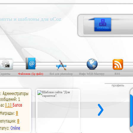
ипты и шаблоны для uCoz
Скрипты
Файловик (5р файл)
Всё для photoshop
Инфо WEB-Мастеру
RSS