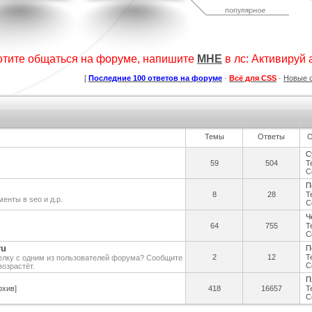
дсчет баллов за посты
Шаблон сайта "Для скриптов".
Коллекция шаблонов № 1
а форуме uCoz
(Музыка)
ория :
Пользователи
Категория :
Ucoz
Категория :
Ucoz
отите общаться на форуме, напишите
МНЕ
в лс: Активируй ак
[
Последние 100 ответов на форуме
·
Всё для CSS
·
Новые 
Темы
Ответы
О
С
59
504
Т
С
для ucoz Gaming Off.
Сборник лучших шаблонов
KIBER
уходящего года
егория :
Игровые
Категория :
Ucoz
Категория :
Игровые
П
8
28
Т
енты в seo и д.р.
С
Ч
64
755
Т
С
ru
П
2
12
Т
елку с одним из пользователей форума? Сообщите
С
возрастёт.
П
рхив]
418
16657
Т
С