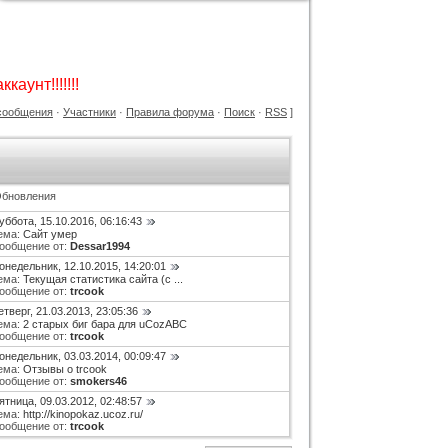
GAMESHOP ДЛЯ UCOZ +
КОНСТРУКТОР И ФОРУМ
Категория :
Игровые
каунт!!!!!!!
сообщения
·
Участники
·
Правила форума
·
Поиск
·
RSS
]
бновления
уббота, 15.10.2016, 06:16:43
ема:
Сайт умер
ообщение от:
Dessar1994
Тёмный шаблон Call of Duty для
ucoz
Категория :
Игровые
онедельник, 12.10.2015, 14:20:01
ема:
Текущая статистика сайта (с ...
ообщение от:
trcook
етверг, 21.03.2013, 23:05:36
ема:
2 старых биг бара для uCozABC
ообщение от:
trcook
онедельник, 03.03.2014, 00:09:47
ема:
Отзывы о trcook
ообщение от:
smokers46
ятница, 09.03.2012, 02:48:57
ема:
http://kinopokaz.ucoz.ru/
ообщение от:
trcook