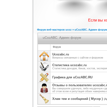
Шаблон для ucoz Wow-Good
Игровой шаблон cs 1.6
Скрипт по
н
Категория :
Ucoz
Категория :
Игровые
Катег
Если вы х
Форум веб-мастеров ucoz
»
uCozABC. Админ форум
uCozABC. Админ форум
Форум
Ucozabc.ru
Вопросы связанные с сайтом и форумом
Шаблон для сайтов музыкальной
Шаблон для Ucoz : Irene
Шаблон 
тематики, работающих на движке
Категория :
Ucoz
Категория :
Ucoz
Кат
uCoz.
Статистика ucozabc.ru
Статистика доходов, беков, хостов, эксперем
Графика для uCozABC.RU
Отзывы о пользователях ucozabc.
Вы совершили удачную, либо неудачную сд
об этом всем и репутация обоих наверняка 
Хлам тем и сообщений ( Мусор )
[А