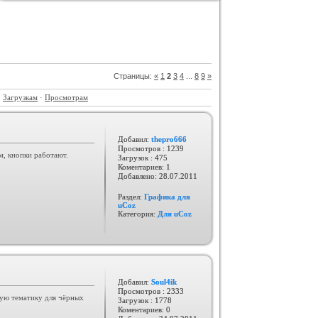
GAMESHOP ДЛЯ UCOZ +
КОНСТРУКТОР И ФОРУМ
Категория :
Игровые
Страницы
:
«
1
2
3
4
...
8
9
»
·
Загрузкам
·
Просмотрам
Добавил:
thepro666
Просмотров : 1239
м, кнопки работают.
Загрузок : 475
Коментариев: 1
Шаблон BsGame для uCoz
Добавлено:
28.07.2011
Категория :
Игровые
Раздел:
Графика для
uCoz
Категория:
Для uCoz
Добавил:
Soul4ik
Просмотров : 2333
вую тематику для чёрных
Загрузок : 1778
Коментариев: 0