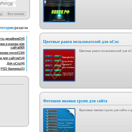
льный шаблон сайта
Адаптация шаблона Vizteck для
I-Lite для uCoz
uCoz
тегория :
Ucoz
Категория :
Ucoz
тегории
раздела
ты дизайнов
[24]
Цветные ранги пользователей для uCoz
нки и кнопки для
сайта
[80]
Цветные ранги пользователей для uC
конки групп
[134]
и для сайтов
[14]
Для uCoz
[4]
PSD баннеры
[1]
Фотошоп иконки групп для сайта
Красивые иконки групп для сайта о 