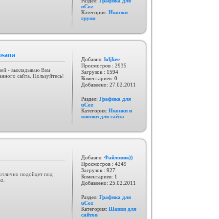
Раздел:
Графика для
uCoz
Категория:
Иконки
групп
osana
Добавил:
loljkee
Просмотров : 2935
нией - выкладываю Вам
Загрузок : 1594
анного сайта. Пользуйтесь!
Коментариев: 0
Добавлено:
27.02.2011
Раздел:
Графика для
uCoz
Категория:
Иконки и
кнопки для сайта
Добавил:
Файловик))
Просмотров : 4249
Загрузок : 927
отлично подойдет под
Коментариев: 1
z.
Добавлено:
25.02.2011
Раздел:
Графика для
uCoz
Категория:
Шапки для
сайтов