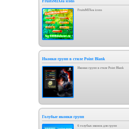
FruitsMIXea icons
FruitsMIXea icons
Иконки групп в стиле Point Blank
Иконки групп в стиле Point Blank
Голубые иконки групп
6 голубых иконок для групп