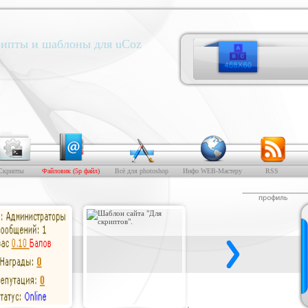
ипты и шаблоны для uCoz
Скрипты
Файловик (5р файл)
Всё для photoshop
Инфо WEB-Мастеру
RSS