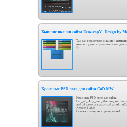
Бывшие иконки сайта Ucoz-copY | Design by M
Так как я расстался с данной компа
иконки групп, сделанные мной для д
©
Красивые PSD лого для сайта CoD MW
Красивые PSD лого для сайта
Call_of_Duty_and_Modern_Warfare, 
любой даже стандартный дизайн uCo
Архив: 1,3Mb
Ссылка и материал проверенны!