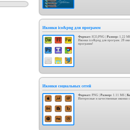
Иконки ico&png для программ
Формат:
ICO,PNG |
Размер:
1.22 Mb
Иконки ico&png для програм. 28 ик
программ!
Иконки социальных сетей
Формат:
PNG |
Размер:
1.11 Мб |
К
Интересные и качественные иконки с