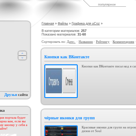
дсчет баллов за посты
Шаблон сайта "Для скриптов".
Коллекция шаблонов № 1
а форуме uCoz
(Музыка)
ория :
Пользователи
Категория :
Ucoz
Категория :
Ucoz
Главная
»
Файлы
»
Графика для uCoz
»
В категории материалов
:
257
Показано материалов
:
31-60
Сортировать по
:
Дате
·
Названию
·
Рейтингу
·
Комментариям
Кнопки как ВКонтакте
Кнопки как ВКонтакте писал код я са
к лучших шаблонов
KIBER
Тёмный шаблон Call of Duty для
ходящего года
ucoz
тегория :
Ucoz
Категория :
Игровые
Категория :
Игровые
Друзья
сайта
пка
ия портала будет
чёрные иконки для групп
арна вам, если вы
шу кнопку у себя а
Красивые иконки для групп на игро
айте!
дизов от Soul