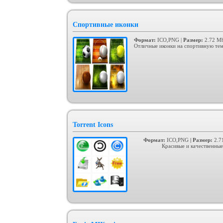
Спортивные иконки
Формат:
ICO,PNG |
Размер:
2.72 Mb
Отличные иконки на спортивную тем
Torrent Icons
Формат:
ICO,PNG
|
Размер:
2.7
Красивые и качественные