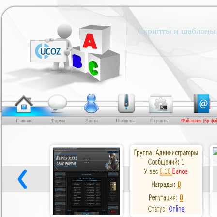
Скрипты и шаблоны 
Главная
Форум
Войти
Шаблоны
Скрипты
Файловик (5р фа