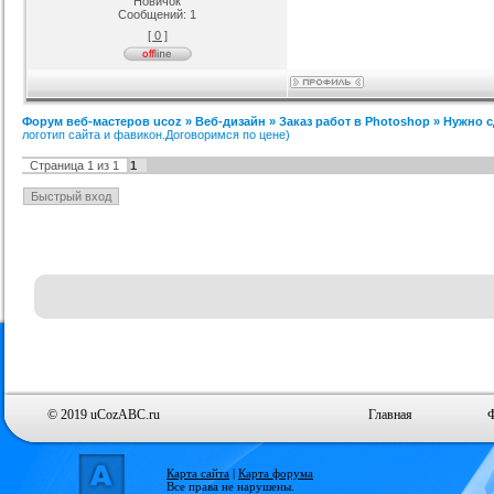
Новичок
Сообщений:
1
[ 0 ]
аблона GamingOff
РИП шаблона сайта TFiles для
Шаблон BsGame для uCoz
ucoz
рия :
Игровые
Категория :
Игровые
Категория :
Игровые
Форум веб-мастеров ucoz
»
Веб-дизайн
»
Заказ работ в Photoshop
»
Нужно с
логотип сайта и фавикон.Договоримся по цене)
Страница
1
из
1
1
© 2019 uCozABC.ru
Главная
Карта сайта
|
Карта форума
Все права не нарушены.