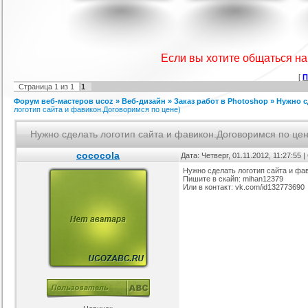
я ucoz Wow-Good
Игровой шаблон cs 1.6
Скрипт подсчет баллов за посты
Ша
на форуме uCoz
ория :
Ucoz
Категория :
Игровые
Категория :
Пользователи
Если вы хотите общаться н
[
П
Страница
1
из
1
1
Форум веб-мастеров ucoz
»
Веб-дизайн
»
Заказ работ в Photoshop
»
Нужно с
логотип сайта и фавикон.Договоримся по цене)
Нужно сделать логотип сайта и фавикон.Договоримся по це
cococola
Дата: Четверг, 01.11.2012, 11:27:55
айтов музыкальной
Шаблон для Ucoz : Irene
Шаблон для ucoz Gaming Off.
Нужно сделать логотип сайта и фа
ботающих на движке
Пишите в скайп: mihan12379
ория :
Ucoz
Категория :
Ucoz
Категория :
Игровые
uCoz.
Или в контакт: vk.com/id132773690