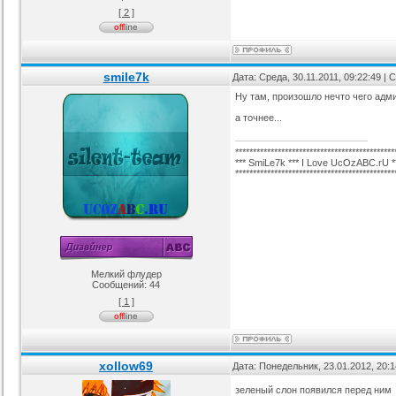
[ 2 ]
аблона GamingOff
РИП шаблона сайта TFiles для
Шаблон BsGame для uCoz
ucoz
рия :
Игровые
Категория :
Игровые
Категория :
Игровые
smile7k
Дата: Среда, 30.11.2011, 09:22:49 |
Ну там, произошло нечто чего адм
а точнее...
*********************************************
*** SmiLe7k *** I Love UcOzABC.rU *
*********************************************
Мелкий флудер
Сообщений:
44
[ 1 ]
xollow69
Дата: Понедельник, 23.01.2012, 20:
зеленый слон появился перед ним