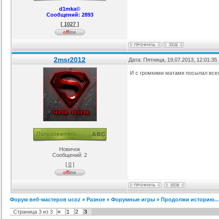
d1mka©
Сообщений:
2893
[ 1027 ]
2msr2012
Дата: Пятница, 19.07.2013, 12:01:3
И с громкими матами посылал всех
Новичок
Сообщений:
2
[ 0 ]
Форум веб-мастеров ucoz
»
Разное
»
Форумные игры
»
Продолжи историю...
Страница
3
из
3
«
1
2
3