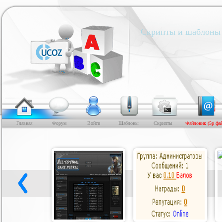
Скрипты и шаблоны 
Главная
Форум
Войти
Шаблоны
Скрипты
Файловик (5р фа