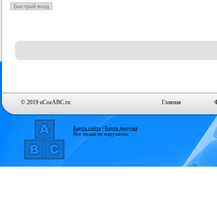
© 2019 uCozABC.ru
Главная
Карта сайта
|
Карта форума
Все права не нарушены.